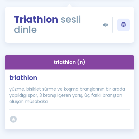
Puan Hesaplama
Triathlon
sesli
Rehberlik Aracı
dinle
ÖSYM Sınav Takvimi
Kampanyalar
Blog
triathlon (n)
İngilizce Gramer
triathlon
yüzme, bisiklet sürme ve koşma branşlarının bir arada
yapıldığı spor, 3 branşı içeren yarış, üç farklı branştan
oluşan müsabaka