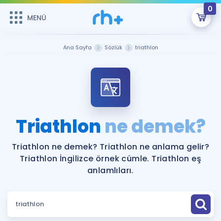
0
MENÜ
MENÜ
Üye Girişi
Ana Sayfa
Sözlük
triathlon
Online Dersler
Sepetin Şu An Boş.
Çalışma Paketleri
Remzi Hoca ile seni sınava hazırlayacak onlarca eğitim seni
bekliyor!
Kitaplar ve Kaynaklar
GİRİŞ YAP
Triathlon
ne demek?
Katılımcı Görüşleri
Şifremi Hatırlamıyorum
Triathlon ne demek? Triathlon ne anlama gelir?
Triathlon İngilizce örnek cümle. Triathlon eş
ÜYE DEĞİLİM
Faydalı Araçlar
anlamlıları.
Ücretsiz Kaynaklar
Blog
İngilizce Gramer
Hakkımızda
Kariyer
Sözlük
Soru & Cevap
İletişim