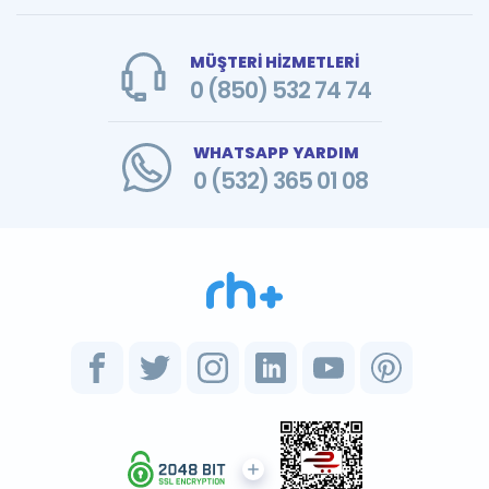
MÜŞTERİ HİZMETLERİ
0 (850) 532 74 74
WHATSAPP YARDIM
0 (532) 365 01 08