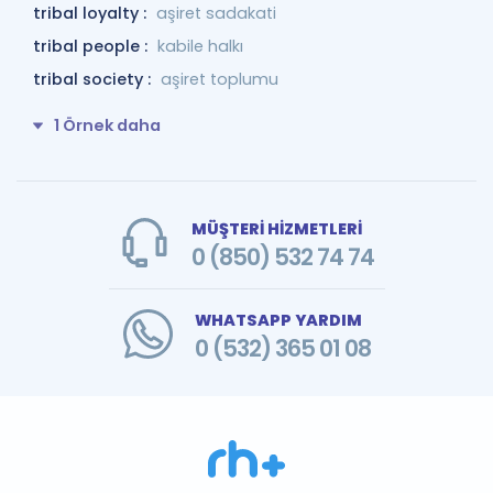
tribal loyalty :
aşiret sadakati
tribal people :
kabile halkı
tribal society :
aşiret toplumu
1 Örnek daha
MÜŞTERİ HİZMETLERİ
0 (850) 532 74 74
WHATSAPP YARDIM
0 (532) 365 01 08