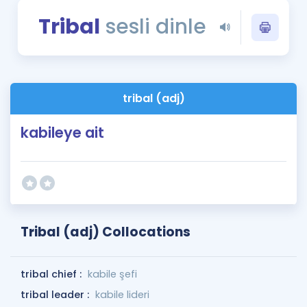
Puan Hesaplama
Tribal
sesli dinle
Rehberlik Aracı
ÖSYM Sınav Takvimi
tribal (adj)
Kampanyalar
kabileye ait
Blog
İngilizce Gramer
Tribal (adj) Collocations
tribal chief :
kabile şefi
tribal leader :
kabile lideri