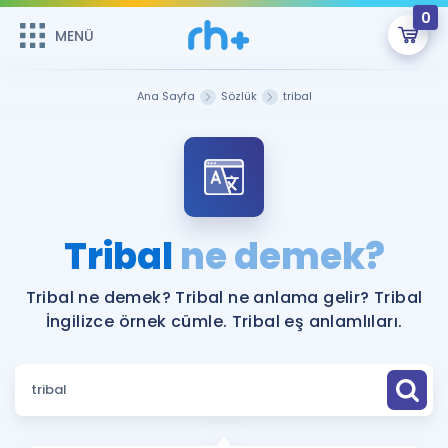
0
MENÜ
MENÜ
Üye Girişi
Ana Sayfa
Sözlük
tribal
Online Dersler
Sepetin Şu An Boş.
Çalışma Paketleri
Remzi Hoca ile seni sınava hazırlayacak onlarca eğitim seni
bekliyor!
Kitaplar ve Kaynaklar
GİRİŞ YAP
Tribal
ne demek?
Katılımcı Görüşleri
Şifremi Hatırlamıyorum
Tribal ne demek? Tribal ne anlama gelir? Tribal
İngilizce örnek cümle. Tribal eş anlamlıları.
ÜYE DEĞİLİM
Faydalı Araçlar
Ücretsiz Kaynaklar
Blog
İngilizce Gramer
Hakkımızda
Kariyer
Sözlük
Soru & Cevap
İletişim