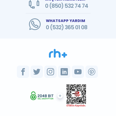
0 (850) 532 74 74
WHATSAPP YARDIM
0 (532) 365 01 08