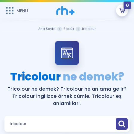
0
MENÜ
MENÜ
Üye Girişi
Ana Sayfa
Sözlük
tricolour
Online Dersler
Sepetin Şu An Boş.
Çalışma Paketleri
Remzi Hoca ile seni sınava hazırlayacak onlarca eğitim seni
bekliyor!
Kitaplar ve Kaynaklar
GİRİŞ YAP
Tricolour
ne demek?
Katılımcı Görüşleri
Şifremi Hatırlamıyorum
Tricolour ne demek? Tricolour ne anlama gelir?
Tricolour İngilizce örnek cümle. Tricolour eş
ÜYE DEĞİLİM
Faydalı Araçlar
anlamlıları.
Ücretsiz Kaynaklar
Blog
İngilizce Gramer
Hakkımızda
Kariyer
Sözlük
Soru & Cevap
İletişim