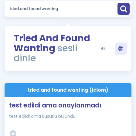
Puan Hesaplama
Rehberlik Aracı
ÖSYM Sınav Takvimi
Tried And Found
Wanting
sesli
Kampanyalar
dinle
Blog
İngilizce Gramer
tried and found wanting (idiom)
test edildi ama onaylanmadı
test edildi ama kusurlu bulundu