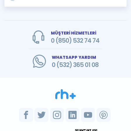
MÜŞTERİ HİZMETLERİ
0 (850) 532 74 74
WHATSAPP YARDIM
0 (532) 365 01 08