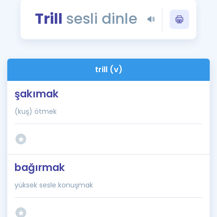
Puan Hesaplama
Trill
sesli dinle
Rehberlik Aracı
ÖSYM Sınav Takvimi
trill (v)
Kampanyalar
şakımak
Blog
(kuş) ötmek
İngilizce Gramer
bağırmak
yüksek sesle konuşmak