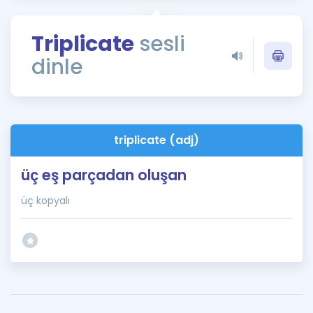
Puan Hesaplama
Triplicate
sesli
Rehberlik Aracı
dinle
ÖSYM Sınav Takvimi
Kampanyalar
Blog
triplicate (adj)
İngilizce Gramer
üç eş parçadan oluşan
üç kopyalı