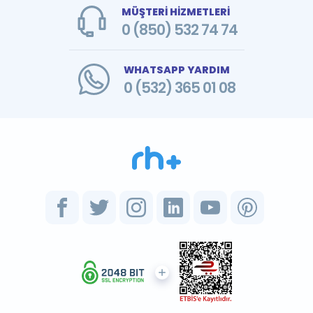
MÜŞTERİ HİZMETLERİ
0 (850) 532 74 74
WHATSAPP YARDIM
0 (532) 365 01 08