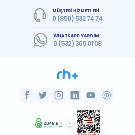
MÜŞTERİ HİZMETLERİ
0 (850) 532 74 74
WHATSAPP YARDIM
0 (532) 365 01 08