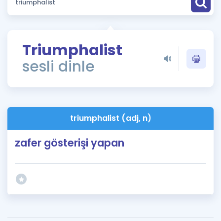
Puan Hesaplama
Rehberlik Aracı
Triumphalist
ÖSYM Sınav Takvimi
sesli dinle
Kampanyalar
Blog
triumphalist (adj, n)
İngilizce Gramer
zafer gösterişi yapan