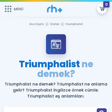
0
MENÜ
MENÜ
Üye Girişi
Ana Sayfa
Sözlük
triumphalist
Online Dersler
Sepetin Şu An Boş.
Çalışma Paketleri
Remzi Hoca ile seni sınava hazırlayacak onlarca eğitim seni
bekliyor!
Kitaplar ve Kaynaklar
GİRİŞ YAP
Triumphalist
ne
Katılımcı Görüşleri
demek?
Şifremi Hatırlamıyorum
ÜYE DEĞİLİM
Faydalı Araçlar
Triumphalist ne demek? Triumphalist ne anlama
gelir? Triumphalist İngilizce örnek cümle.
Ücretsiz Kaynaklar
Blog
İngilizce Gramer
Triumphalist eş anlamlıları.
Hakkımızda
Kariyer
Sözlük
Soru & Cevap
İletişim