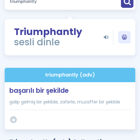
Puan Hesaplama
Rehberlik Aracı
Triumphantly
ÖSYM Sınav Takvimi
sesli dinle
Kampanyalar
Blog
triumphantly (adv)
İngilizce Gramer
başarılı bir şekilde
galip gelmiş bir şekilde, zaferle, muzaffer bir şekilde