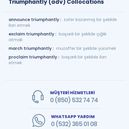
Triumphantly (adv) Collocations
announce triumphantly :
zafer kazanmış bir şekilde
ilan etmek
exclaim triumphantly :
başarılı bir şekilde çığlık
atmak
march triumphantly :
muzaffer bir şekilde yürümek
proclaim triumphantly :
başarılı bir şekilde ilan
etmek
MÜŞTERİ HİZMETLERİ
0 (850) 532 74 74
WHATSAPP YARDIM
0 (532) 365 01 08