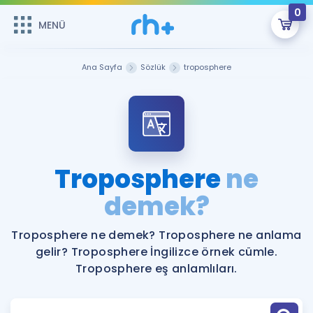
0
MENÜ
MENÜ
Üye Girişi
Ana Sayfa
Sözlük
troposphere
Online Dersler
Sepetin Şu An Boş.
Çalışma Paketleri
Remzi Hoca ile seni sınava hazırlayacak onlarca eğitim seni
bekliyor!
Kitaplar ve Kaynaklar
GİRİŞ YAP
Troposphere
ne
Katılımcı Görüşleri
demek?
Şifremi Hatırlamıyorum
ÜYE DEĞİLİM
Faydalı Araçlar
Troposphere ne demek? Troposphere ne anlama
gelir? Troposphere İngilizce örnek cümle.
Ücretsiz Kaynaklar
Blog
İngilizce Gramer
Troposphere eş anlamlıları.
Hakkımızda
Kariyer
Sözlük
Soru & Cevap
İletişim