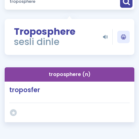
Puan Hesaplama
Rehberlik Aracı
Troposphere
ÖSYM Sınav Takvimi
sesli dinle
Kampanyalar
Blog
troposphere (n)
İngilizce Gramer
troposfer