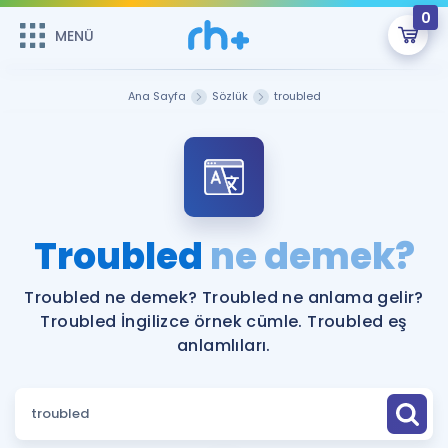
0
MENÜ
MENÜ
Üye Girişi
Ana Sayfa
Sözlük
troubled
Online Dersler
Sepetin Şu An Boş.
Çalışma Paketleri
Remzi Hoca ile seni sınava hazırlayacak onlarca eğitim seni
bekliyor!
Kitaplar ve Kaynaklar
GİRİŞ YAP
Troubled
ne demek?
Katılımcı Görüşleri
Şifremi Hatırlamıyorum
Troubled ne demek? Troubled ne anlama gelir?
Troubled İngilizce örnek cümle. Troubled eş
ÜYE DEĞİLİM
Faydalı Araçlar
anlamlıları.
Ücretsiz Kaynaklar
Blog
İngilizce Gramer
Hakkımızda
Kariyer
Sözlük
Soru & Cevap
İletişim