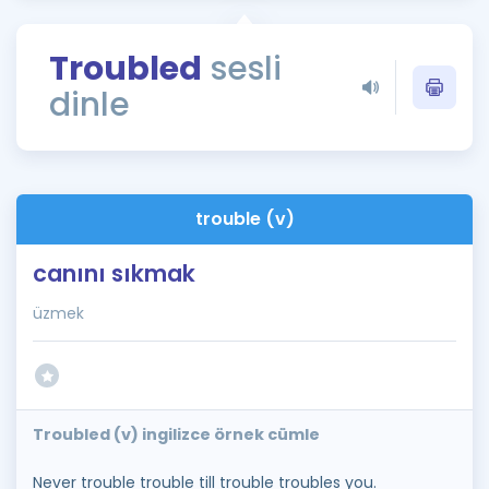
Puan Hesaplama
Troubled
sesli
Rehberlik Aracı
dinle
ÖSYM Sınav Takvimi
Kampanyalar
Blog
trouble (v)
İngilizce Gramer
canını sıkmak
üzmek
Troubled (v) ingilizce örnek cümle
Never trouble trouble till trouble troubles you.