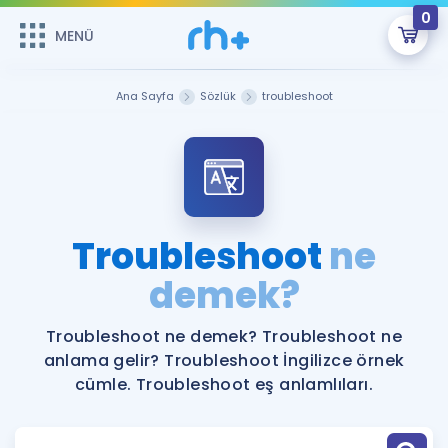
0
MENÜ
MENÜ
Üye Girişi
Ana Sayfa
Sözlük
troubleshoot
Online Dersler
Sepetin Şu An Boş.
Çalışma Paketleri
Remzi Hoca ile seni sınava hazırlayacak onlarca eğitim seni
bekliyor!
Kitaplar ve Kaynaklar
GİRİŞ YAP
Troubleshoot
ne
Katılımcı Görüşleri
demek?
Şifremi Hatırlamıyorum
ÜYE DEĞİLİM
Faydalı Araçlar
Troubleshoot ne demek? Troubleshoot ne
anlama gelir? Troubleshoot İngilizce örnek
Ücretsiz Kaynaklar
Blog
İngilizce Gramer
cümle. Troubleshoot eş anlamlıları.
Hakkımızda
Kariyer
Sözlük
Soru & Cevap
İletişim