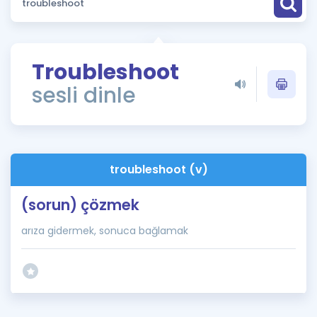
Puan Hesaplama
Rehberlik Aracı
Troubleshoot
ÖSYM Sınav Takvimi
sesli dinle
Kampanyalar
Blog
troubleshoot (v)
İngilizce Gramer
(sorun) çözmek
arıza gidermek, sonuca bağlamak