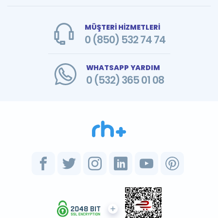
MÜŞTERİ HİZMETLERİ
0 (850) 532 74 74
WHATSAPP YARDIM
0 (532) 365 01 08