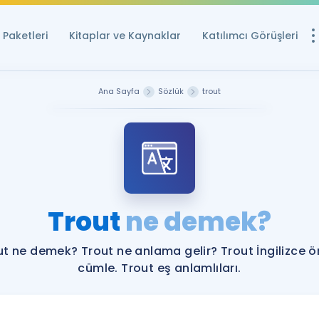
Paketleri
Kitaplar ve Kaynaklar
Katılımcı Görüşleri
Ücretsiz Kayna
Ana Sayfa
Sözlük
trout
YDS ve YÖKDİL içi
Sözlük
İngilizce Sınavları
Puan Hesapla
Trout
ne demek?
YDS ve YÖKDİL P
Remz
Rehberlik Aracı
ut ne demek? Trout ne anlama gelir? Trout İngilizce ö
YDS ve YÖKDİL'e H
cümle. Trout eş anlamlıları.
ÖSYM Sınav Ta
Tüm ÖSYM Sınavl