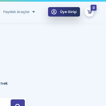
0
Faydalı Araçlar
Üye Girişi
klar
n Ücretsiz Kaynaklar
 için Özel Sözlük
Sepetin Şu An Boş.
ma
uan Hesaplama Aracı
i Hoca ile seni sınava hazırlayacak onlarca eğitim seni bekliyor!
Şifremi Hatırlamıyorum
GİRİŞ YAP
rnek
azırlananlar için Öneriler
kvimi
ÜYE DEĞİLİM
arı Tek Takvimde