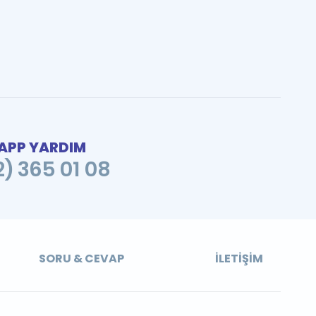
PP YARDIM
2) 365 01 08
SORU & CEVAP
İLETIŞIM