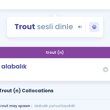
Kampanyalar
Eğitim ve Kitaplar
Blog
Trout
sesli dinle
YDS - YÖKDİL Tüm S
İngilizce Gram
İngilizce Gramer
trout (n)
alabalık
Trout (n) Collocations
trout may spawn :
alabalık yumurtlayabilir