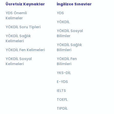
Ücretsiz Kaynaklar
İngilizce Sınavlar
YDS Önemli
YDS
Kelimeler
YÖKDİL
YÖKDİL Soru Tipleri
YÖKDİL Sosyal
YÖKDİL Sağlık
Bilimler
Kelimeleri
YÖKDİL Sağlık
YÖKDİL Fen Kelimeleri
Bilimleri
YÖKDİL Sosyal
YÖKDİL Fen
Kelimeleri
Bilimleri
YKS-DİL
E-YDS
IELTS
TOEFL
TIPDİL