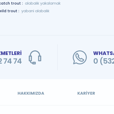
catch trout :
alabalık yakalamak
wild trout :
yabani alabalık
ZMETLERİ
WHATSA
 74 74
0 (53
HAKKIMIZDA
KARIYER