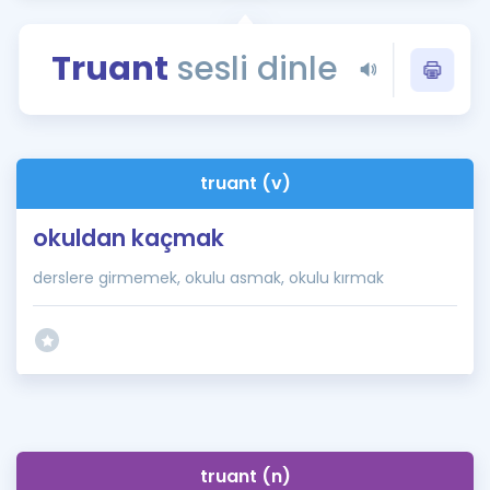
Puan Hesaplama
Truant
sesli dinle
Rehberlik Aracı
ÖSYM Sınav Takvimi
Kampanyalar
truant (v)
Blog
okuldan kaçmak
İngilizce Gramer
derslere girmemek, okulu asmak, okulu kırmak
truant (n)