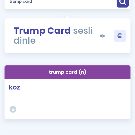
Puan Hesaplama
Rehberlik Aracı
Trump Card
sesli
ÖSYM Sınav Takvimi
dinle
Kampanyalar
Blog
trump card (n)
İngilizce Gramer
koz