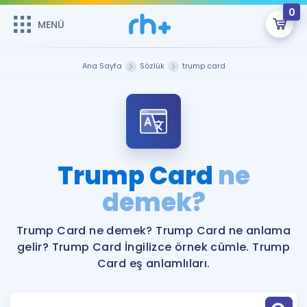
0
MENÜ
MENÜ
Üye Girişi
Ana Sayfa
Sözlük
trump card
Online Dersler
Sepetin Şu An Boş.
Çalışma Paketleri
Remzi Hoca ile seni sınava hazırlayacak onlarca eğitim seni
bekliyor!
Kitaplar ve Kaynaklar
GİRİŞ YAP
Trump Card
ne
Katılımcı Görüşleri
demek?
Şifremi Hatırlamıyorum
ÜYE DEĞİLİM
Faydalı Araçlar
Trump Card ne demek? Trump Card ne anlama
gelir? Trump Card İngilizce örnek cümle. Trump
Ücretsiz Kaynaklar
Blog
İngilizce Gramer
Card eş anlamlıları.
Hakkımızda
Kariyer
Sözlük
Soru & Cevap
İletişim