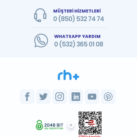
MÜŞTERİ HİZMETLERİ
0 (850) 532 74 74
WHATSAPP YARDIM
0 (532) 365 01 08