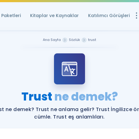
Paketleri
Kitaplar ve Kaynaklar
Katılımcı Görüşleri
Ücretsiz Kayna
Ana Sayfa
Sözlük
trust
YDS ve YÖKDİL içi
Sözlük
İngilizce Sınavları
Puan Hesapla
Trust
ne demek?
YDS ve YÖKDİL P
Remz
Rehberlik Aracı
st ne demek? Trust ne anlama gelir? Trust İngilizce ö
YDS ve YÖKDİL'e H
cümle. Trust eş anlamlıları.
ÖSYM Sınav Ta
Tüm ÖSYM Sınavl