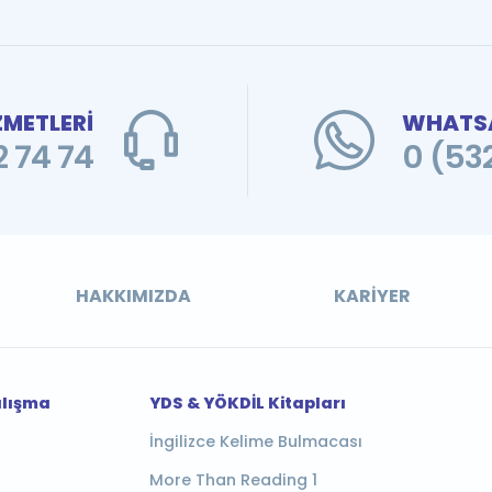
ZMETLERİ
WHATSA
 74 74
0 (53
HAKKIMIZDA
KARIYER
alışma
YDS & YÖKDİL Kitapları
İngilizce Kelime Bulmacası
More Than Reading 1