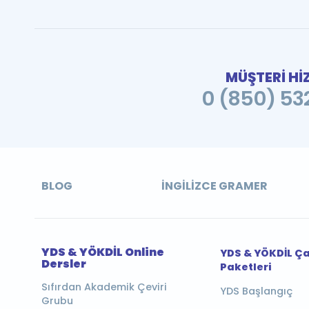
MÜŞTERİ Hİ
0 (850) 532
BLOG
İNGILIZCE GRAMER
YDS & YÖKDİL Online
YDS & YÖKDİL Ç
Dersler
Paketleri
Sıfırdan Akademik Çeviri
YDS Başlangıç
Grubu