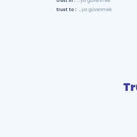
trust in :
...ya güvenmek
trust to :
...ya güvenmek
Tr