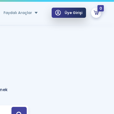
0
Faydalı Araçlar
Üye Girişi
klar
n Ücretsiz Kaynaklar
 için Özel Sözlük
Sepetin Şu An Boş.
ma
uan Hesaplama Aracı
i Hoca ile seni sınava hazırlayacak onlarca eğitim seni bekliyor!
Şifremi Hatırlamıyorum
GİRİŞ YAP
rnek
azırlananlar için Öneriler
kvimi
ÜYE DEĞİLİM
arı Tek Takvimde