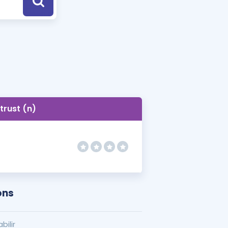
a Özel Fırsatlar
ınavlarla İlgili Haberler
er
 ve Konu Anlatımı
trust (n)
ons
bilir