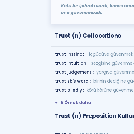
Kötü bir şöhreti vardı, kimse on
ona güvenemezdi.
Trust (n) Collocations
trust instinct :
içgüdüye güvenmek
trust intuition :
sezgisine güvenme
trust judgement :
yargıya güvenme
trust sb's word :
birinin dediğine g
trust blindly :
körü körüne güvenme
6 Örnek daha
Trust (n) Preposition Kulla