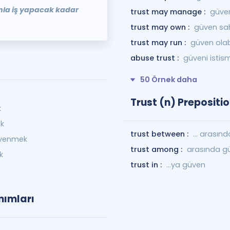
unla iş yapacak kadar
trust may manage :
güven
trust may own :
güven sahi
trust may run :
güven olabi
abuse trust :
güveni isti
50 Örnek daha
Trust (n) Prepositi
k
k
trust between :
... arasın
üvenmek
trust among :
arasında g
k
trust in :
…ya güven
nımları