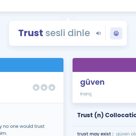
Kampanyalar
Eğitim ve Kitaplar
Blog
Trust
sesli dinle
YDS - YÖKDİL Tüm S
İngilizce Gram
İngilizce Gramer
)
güven
inanç
Trust (n) Collocati
hy no one would trust
im.
trust may exist :
güven ola