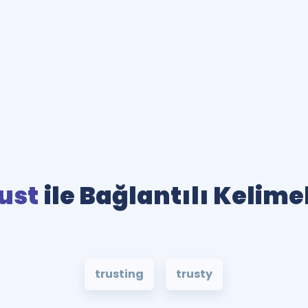
ust
ile Bağlantılı Kelime
trusting
trusty