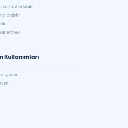
 kontrol edebilir
p olabilir
lir
smar etmek
on Kullanımları
daki güven
üven