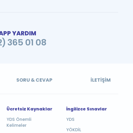
PP YARDIM
2) 365 01 08
SORU & CEVAP
İLETIŞIM
Ücretsiz Kaynaklar
İngilizce Sınavlar
YDS Önemli
YDS
Kelimeler
YÖKDİL