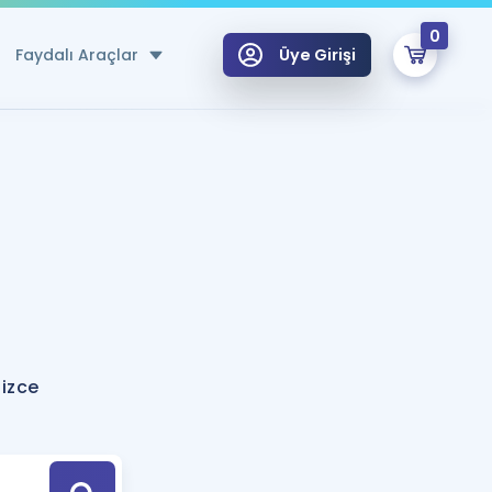
0
Faydalı Araçlar
Üye Girişi
klar
n Ücretsiz Kaynaklar
 için Özel Sözlük
Sepetin Şu An Boş.
ma
uan Hesaplama Aracı
i Hoca ile seni sınava hazırlayacak onlarca eğitim seni bekliyor!
Şifremi Hatırlamıyorum
GİRİŞ YAP
lizce
azırlananlar için Öneriler
kvimi
ÜYE DEĞİLİM
arı Tek Takvimde