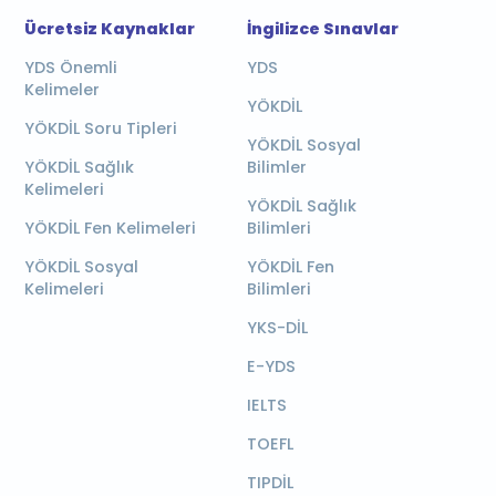
Ücretsiz Kaynaklar
İngilizce Sınavlar
YDS Önemli
YDS
Kelimeler
YÖKDİL
YÖKDİL Soru Tipleri
YÖKDİL Sosyal
YÖKDİL Sağlık
Bilimler
Kelimeleri
YÖKDİL Sağlık
YÖKDİL Fen Kelimeleri
Bilimleri
YÖKDİL Sosyal
YÖKDİL Fen
Kelimeleri
Bilimleri
YKS-DİL
E-YDS
IELTS
TOEFL
TIPDİL