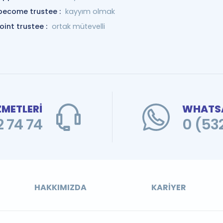
become trustee :
kayyım olmak
joint trustee :
ortak mütevelli
ZMETLERİ
WHATSA
 74 74
0 (53
HAKKIMIZDA
KARIYER