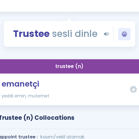
Kampanyalar
Eğitim ve Kitaplar
Blog
Trustee
sesli dinle
YDS - YÖKDİL Tüm S
İngilizce Gram
İngilizce Gramer
trustee (n)
emanetçi
yeddi emin, mutemet
Trustee (n) Collocations
appoint trustee :
kayım/vekil atamak