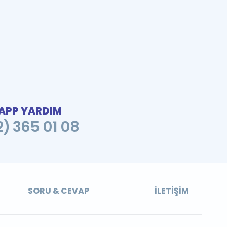
PP YARDIM
2) 365 01 08
SORU & CEVAP
İLETIŞIM