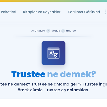
Paketleri
Kitaplar ve Kaynaklar
Katılımcı Görüşleri
Ücretsiz Kayna
Ana Sayfa
Sözlük
trustee
YDS ve YÖKDİL içi
Sözlük
İngilizce Sınavları
Puan Hesapla
Trustee
ne demek?
YDS ve YÖKDİL P
Remz
Rehberlik Aracı
tee ne demek? Trustee ne anlama gelir? Trustee İngi
YDS ve YÖKDİL'e H
örnek cümle. Trustee eş anlamlıları.
ÖSYM Sınav Ta
Tüm ÖSYM Sınavl