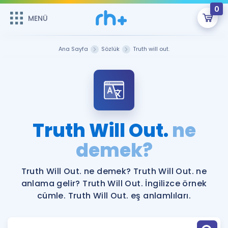
0
MENÜ
MENÜ
Üye Girişi
Ana Sayfa
Sözlük
Truth will out.
Online Dersler
Sepetin Şu An Boş.
Çalışma Paketleri
Remzi Hoca ile seni sınava hazırlayacak onlarca eğitim seni
bekliyor!
Kitaplar ve Kaynaklar
GİRİŞ YAP
Truth Will Out.
ne
Katılımcı Görüşleri
demek?
Şifremi Hatırlamıyorum
ÜYE DEĞİLİM
Faydalı Araçlar
Truth Will Out. ne demek? Truth Will Out. ne
anlama gelir? Truth Will Out. İngilizce örnek
Ücretsiz Kaynaklar
Blog
İngilizce Gramer
cümle. Truth Will Out. eş anlamlıları.
Hakkımızda
Kariyer
Sözlük
Soru & Cevap
İletişim