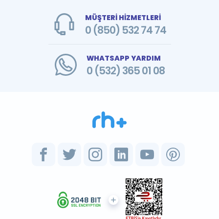
MÜŞTERİ HİZMETLERİ
0 (850) 532 74 74
WHATSAPP YARDIM
0 (532) 365 01 08