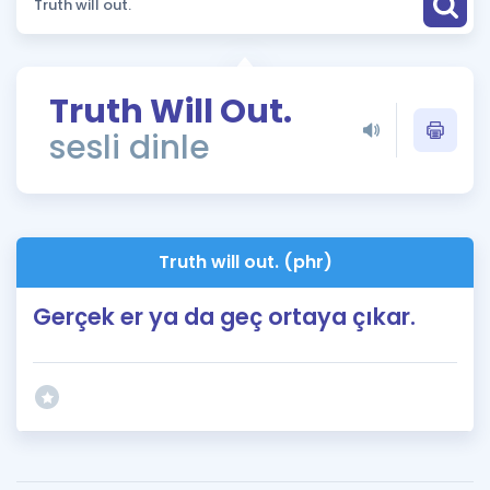
Puan Hesaplama
Rehberlik Aracı
Truth Will Out.
ÖSYM Sınav Takvimi
sesli dinle
Kampanyalar
Blog
Truth will out. (phr)
İngilizce Gramer
Gerçek er ya da geç ortaya çıkar.