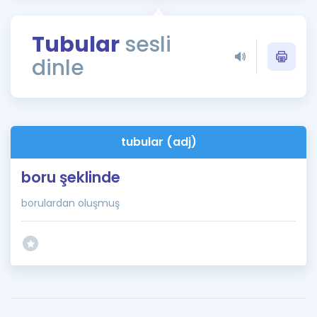
Puan Hesaplama
Tubular
sesli
Rehberlik Aracı
dinle
ÖSYM Sınav Takvimi
Kampanyalar
Blog
tubular (adj)
İngilizce Gramer
boru şeklinde
borulardan oluşmuş