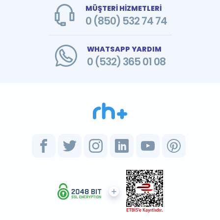
MÜŞTERİ HİZMETLERİ
0 (850) 532 74 74
WHATSAPP YARDIM
0 (532) 365 01 08