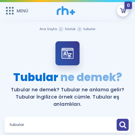
0
MENÜ
MENÜ
Üye Girişi
Ana Sayfa
Sözlük
tubular
Online Dersler
Sepetin Şu An Boş.
Çalışma Paketleri
Remzi Hoca ile seni sınava hazırlayacak onlarca eğitim seni
bekliyor!
Kitaplar ve Kaynaklar
GİRİŞ YAP
Tubular
ne demek?
Katılımcı Görüşleri
Şifremi Hatırlamıyorum
Tubular ne demek? Tubular ne anlama gelir?
Tubular İngilizce örnek cümle. Tubular eş
ÜYE DEĞİLİM
Faydalı Araçlar
anlamlıları.
Ücretsiz Kaynaklar
Blog
İngilizce Gramer
Hakkımızda
Kariyer
Sözlük
Soru & Cevap
İletişim