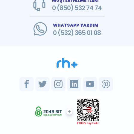
MÜŞTERİ HİZMETLERİ
0 (850) 532 74 74
WHATSAPP YARDIM
0 (532) 365 01 08