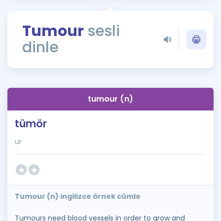
Puan Hesaplama
Tumour
sesli
Rehberlik Aracı
dinle
ÖSYM Sınav Takvimi
Kampanyalar
Blog
tumour (n)
İngilizce Gramer
tümör
ur
Tumour (n) ingilizce örnek cümle
Tumours need blood vessels in order to grow and