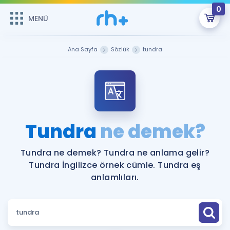
0
MENÜ
MENÜ
Üye Girişi
Ana Sayfa
Sözlük
tundra
Online Dersler
Sepetin Şu An Boş.
Çalışma Paketleri
Remzi Hoca ile seni sınava hazırlayacak onlarca eğitim seni
bekliyor!
Kitaplar ve Kaynaklar
GİRİŞ YAP
Tundra
ne demek?
Katılımcı Görüşleri
Şifremi Hatırlamıyorum
Tundra ne demek? Tundra ne anlama gelir?
Tundra İngilizce örnek cümle. Tundra eş
ÜYE DEĞİLİM
Faydalı Araçlar
anlamlıları.
Ücretsiz Kaynaklar
Blog
İngilizce Gramer
Hakkımızda
Kariyer
Sözlük
Soru & Cevap
İletişim