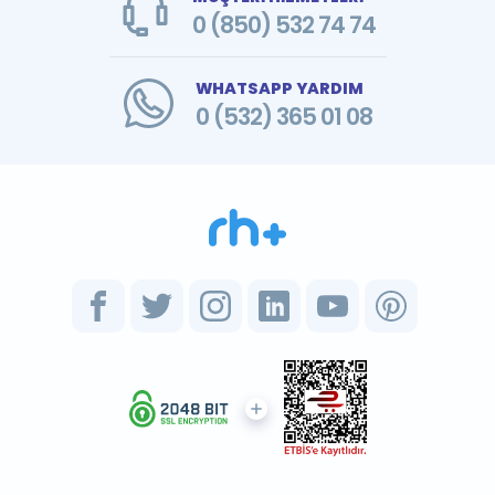
0 (850) 532 74 74
WHATSAPP YARDIM
0 (532) 365 01 08