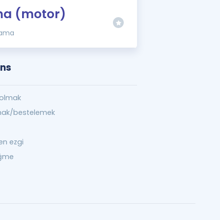
ma (motor)
lama
ons
 olmak
mak/bestelemek
en ezgi
ağme