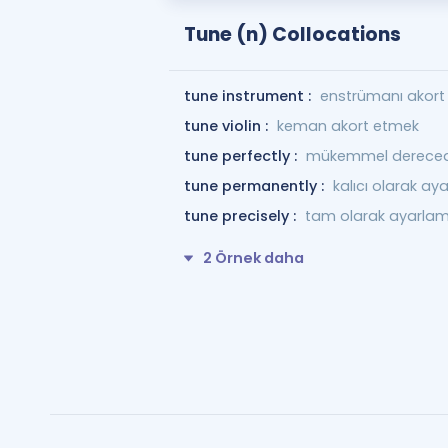
Tune (n) Collocations
tune instrument :
enstrümanı akort
tune violin :
keman akort etmek
tune perfectly :
mükemmel derece
tune permanently :
kalıcı olarak a
tune precisely :
tam olarak ayarla
2 Örnek daha