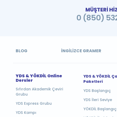
MÜŞTERİ Hİ
0 (850) 532
BLOG
İNGILIZCE GRAMER
YDS & YÖKDİL Online
YDS & YÖKDİL Ç
Dersler
Paketleri
Sıfırdan Akademik Çeviri
YDS Başlangıç
Grubu
YDS İleri Seviye
YDS Express Grubu
YÖKDİL Başlangıç
YDS Kampı