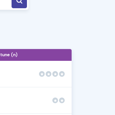
a Özel Fırsatlar
ınavlarla İlgili Haberler
er
 ve Konu Anlatımı
tune (n)