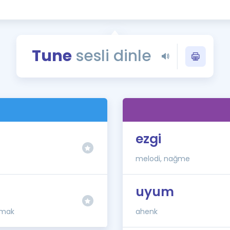
Kampanyalar
Eğitim ve Kitaplar
Blog
Tune
sesli dinle
YDS - YÖKDİL Tüm S
İngilizce Gram
İngilizce Gramer
ezgi
melodi, nağme
uyum
pmak
ahenk