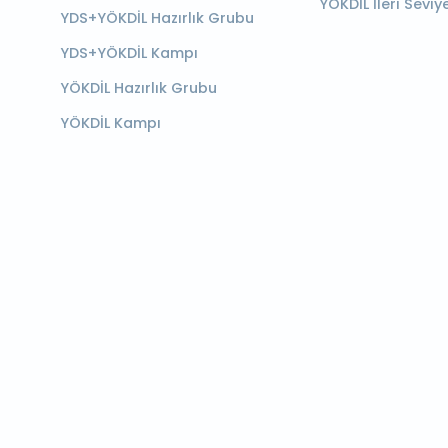
YÖKDİL İleri Seviy
YDS+YÖKDİL Hazırlık Grubu
YDS+YÖKDİL Kampı
YÖKDİL Hazırlık Grubu
YÖKDİL Kampı