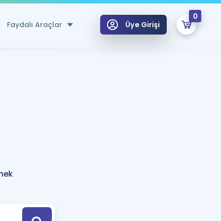
0
Faydalı Araçlar
Üye Girişi
klar
n Ücretsiz Kaynaklar
 için Özel Sözlük
Sepetin Şu An Boş.
ma
uan Hesaplama Aracı
i Hoca ile seni sınava hazırlayacak onlarca eğitim seni bekliyor!
Şifremi Hatırlamıyorum
GİRİŞ YAP
rnek
azırlananlar için Öneriler
kvimi
ÜYE DEĞİLİM
arı Tek Takvimde