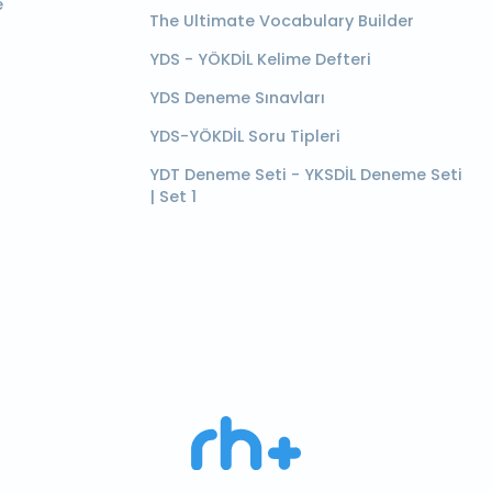
e
The Ultimate Vocabulary Builder
YDS - YÖKDİL Kelime Defteri
YDS Deneme Sınavları
YDS-YÖKDİL Soru Tipleri
YDT Deneme Seti - YKSDİL Deneme Seti
| Set 1