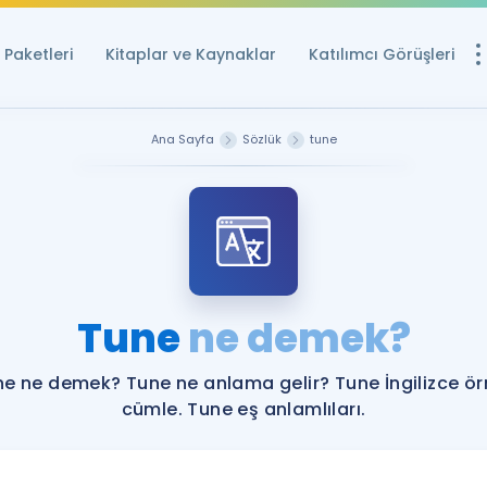
Paketleri
Kitaplar ve Kaynaklar
Katılımcı Görüşleri
Ücretsiz Kayna
Ana Sayfa
Sözlük
tune
YDS ve YÖKDİL içi
Sözlük
İngilizce Sınavları
Puan Hesapla
Tune
ne demek?
YDS ve YÖKDİL P
Remz
Rehberlik Aracı
e ne demek? Tune ne anlama gelir? Tune İngilizce ö
YDS ve YÖKDİL'e H
cümle. Tune eş anlamlıları.
ÖSYM Sınav Ta
Tüm ÖSYM Sınavl