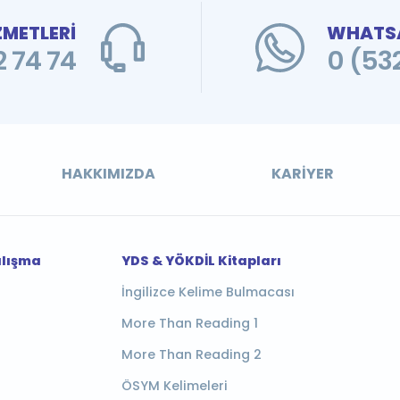
ZMETLERİ
WHATSA
 74 74
0 (53
HAKKIMIZDA
KARIYER
alışma
YDS & YÖKDİL Kitapları
İngilizce Kelime Bulmacası
More Than Reading 1
More Than Reading 2
ÖSYM Kelimeleri