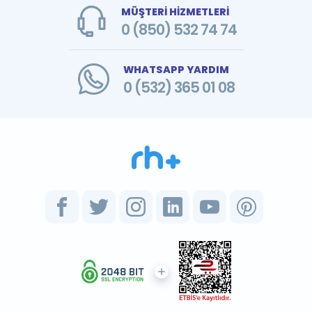
MÜŞTERİ HİZMETLERİ
0 (850) 532 74 74
WHATSAPP YARDIM
0 (532) 365 01 08