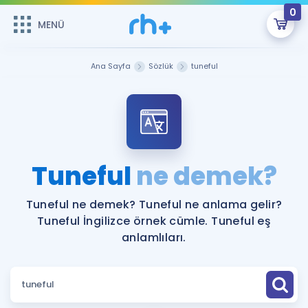
0
MENÜ
MENÜ
Üye Girişi
Ana Sayfa
Sözlük
tuneful
Online Dersler
Sepetin Şu An Boş.
Çalışma Paketleri
Remzi Hoca ile seni sınava hazırlayacak onlarca eğitim seni
bekliyor!
Kitaplar ve Kaynaklar
GİRİŞ YAP
Tuneful
ne demek?
Katılımcı Görüşleri
Şifremi Hatırlamıyorum
Tuneful ne demek? Tuneful ne anlama gelir?
Tuneful İngilizce örnek cümle. Tuneful eş
ÜYE DEĞİLİM
Faydalı Araçlar
anlamlıları.
Ücretsiz Kaynaklar
Blog
İngilizce Gramer
Hakkımızda
Kariyer
Sözlük
Soru & Cevap
İletişim