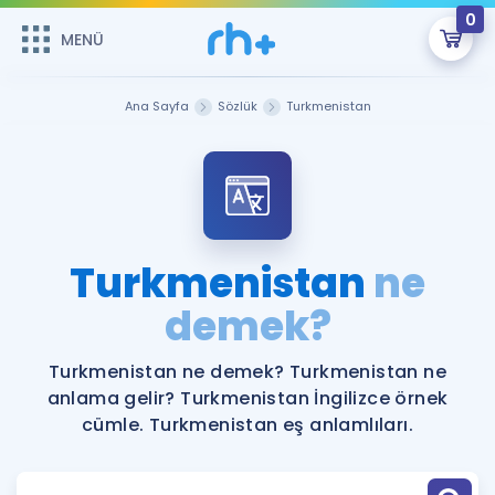
0
MENÜ
MENÜ
Üye Girişi
Ana Sayfa
Sözlük
Turkmenistan
Online Dersler
Sepetin Şu An Boş.
Çalışma Paketleri
Remzi Hoca ile seni sınava hazırlayacak onlarca eğitim seni
bekliyor!
Kitaplar ve Kaynaklar
GİRİŞ YAP
Turkmenistan
ne
Katılımcı Görüşleri
demek?
Şifremi Hatırlamıyorum
ÜYE DEĞİLİM
Faydalı Araçlar
Turkmenistan ne demek? Turkmenistan ne
anlama gelir? Turkmenistan İngilizce örnek
Ücretsiz Kaynaklar
Blog
İngilizce Gramer
cümle. Turkmenistan eş anlamlıları.
Hakkımızda
Kariyer
Sözlük
Soru & Cevap
İletişim