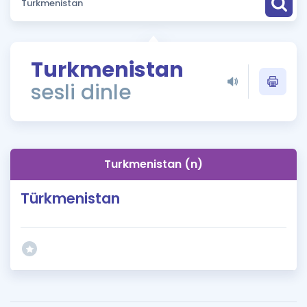
Puan Hesaplama
Rehberlik Aracı
Turkmenistan
ÖSYM Sınav Takvimi
sesli dinle
Kampanyalar
Blog
Turkmenistan (n)
İngilizce Gramer
Türkmenistan