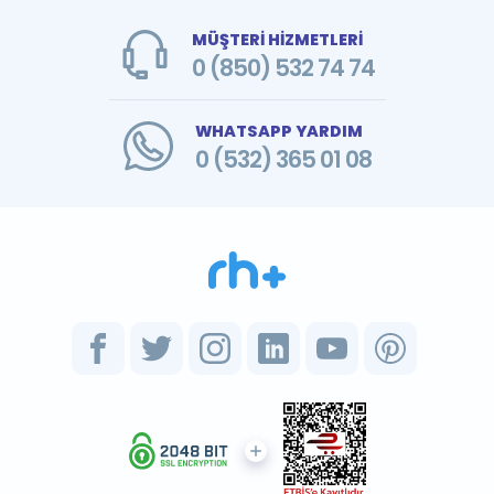
MÜŞTERİ HİZMETLERİ
0 (850) 532 74 74
WHATSAPP YARDIM
0 (532) 365 01 08