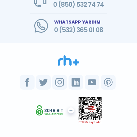
0 (850) 532 74 74
WHATSAPP YARDIM
0 (532) 365 01 08