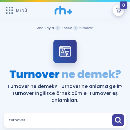
0
MENÜ
MENÜ
Üye Girişi
Ana Sayfa
Sözlük
turnover
Online Dersler
Sepetin Şu An Boş.
Çalışma Paketleri
Remzi Hoca ile seni sınava hazırlayacak onlarca eğitim seni
bekliyor!
Kitaplar ve Kaynaklar
GİRİŞ YAP
Turnover
ne demek?
Katılımcı Görüşleri
Şifremi Hatırlamıyorum
Turnover ne demek? Turnover ne anlama gelir?
Turnover İngilizce örnek cümle. Turnover eş
ÜYE DEĞİLİM
Faydalı Araçlar
anlamlıları.
Ücretsiz Kaynaklar
Blog
İngilizce Gramer
Hakkımızda
Kariyer
Sözlük
Soru & Cevap
İletişim