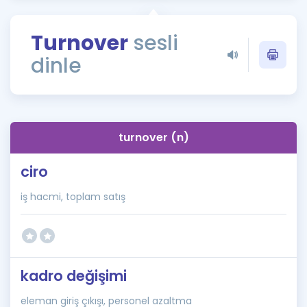
Puan Hesaplama
Turnover
sesli
Rehberlik Aracı
dinle
ÖSYM Sınav Takvimi
Kampanyalar
Blog
turnover (n)
İngilizce Gramer
ciro
iş hacmi, toplam satış
kadro değişimi
eleman giriş çıkışı, personel azaltma