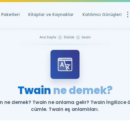
Paketleri
Kitaplar ve Kaynaklar
Katılımcı Görüşleri
Ücretsiz Kayna
Ana Sayfa
Sözlük
twain
YDS ve YÖKDİL içi
Sözlük
İngilizce Sınavları
Puan Hesapla
Twain
ne demek?
YDS ve YÖKDİL P
Remz
Rehberlik Aracı
n ne demek? Twain ne anlama gelir? Twain İngilizce 
YDS ve YÖKDİL'e H
cümle. Twain eş anlamlıları.
ÖSYM Sınav Ta
Tüm ÖSYM Sınavl