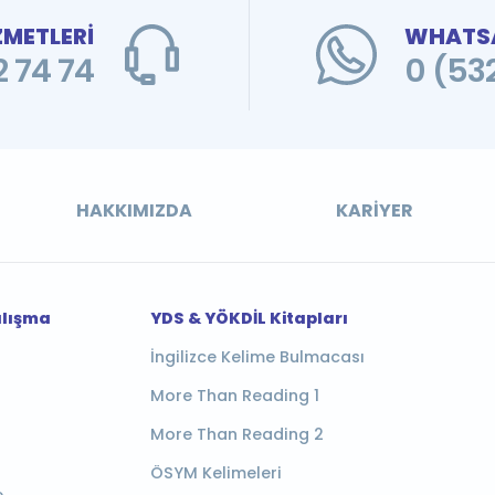
ZMETLERİ
WHATSA
 74 74
0 (53
HAKKIMIZDA
KARIYER
alışma
YDS & YÖKDİL Kitapları
İngilizce Kelime Bulmacası
More Than Reading 1
More Than Reading 2
ÖSYM Kelimeleri