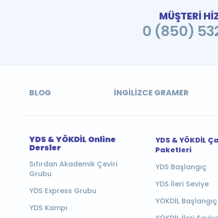
MÜŞTERİ Hİ
0 (850) 532
BLOG
İNGILIZCE GRAMER
YDS & YÖKDİL Online
YDS & YÖKDİL Ç
Dersler
Paketleri
Sıfırdan Akademik Çeviri
YDS Başlangıç
Grubu
YDS İleri Seviye
YDS Express Grubu
YÖKDİL Başlangıç
YDS Kampı