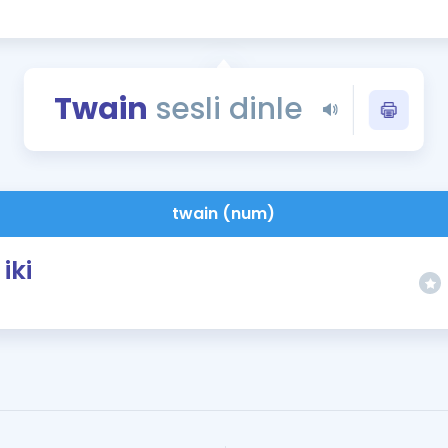
Kampanyalar
Eğitim ve Kitaplar
Blog
Twain
sesli dinle
YDS - YÖKDİL Tüm S
İngilizce Gram
İngilizce Gramer
twain (num)
iki