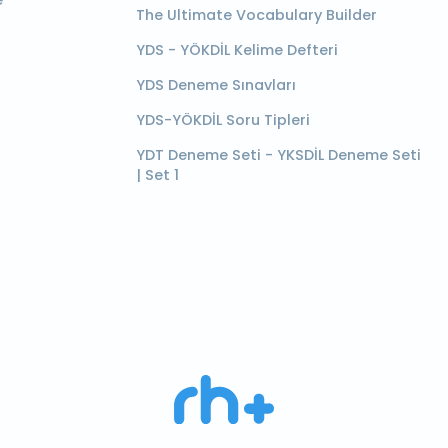
e
The Ultimate Vocabulary Builder
YDS - YÖKDİL Kelime Defteri
YDS Deneme Sınavları
YDS-YÖKDİL Soru Tipleri
YDT Deneme Seti - YKSDİL Deneme Seti
| Set 1