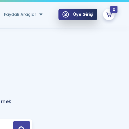
0
Faydalı Araçlar
Üye Girişi
klar
n Ücretsiz Kaynaklar
 için Özel Sözlük
Sepetin Şu An Boş.
ma
uan Hesaplama Aracı
i Hoca ile seni sınava hazırlayacak onlarca eğitim seni bekliyor!
Şifremi Hatırlamıyorum
GİRİŞ YAP
örnek
azırlananlar için Öneriler
kvimi
ÜYE DEĞİLİM
arı Tek Takvimde