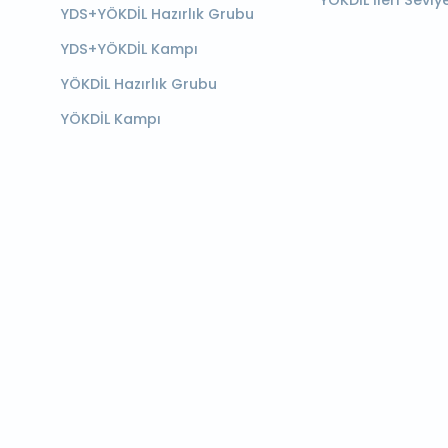
YÖKDİL İleri Seviy
YDS+YÖKDİL Hazırlık Grubu
YDS+YÖKDİL Kampı
YÖKDİL Hazırlık Grubu
YÖKDİL Kampı