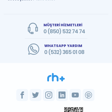
MÜŞTERİ HİZMETLERİ
0 (850) 532 74 74
WHATSAPP YARDIM
0 (532) 365 01 08