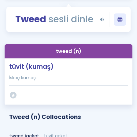
Puan Hesaplama
Tweed
sesli dinle
Rehberlik Aracı
ÖSYM Sınav Takvimi
Kampanyalar
tweed (n)
Blog
tüvit (kumaş)
İngilizce Gramer
İskoç kumaşı
Tweed (n) Collocations
tweed jacket :
tüvit ceket