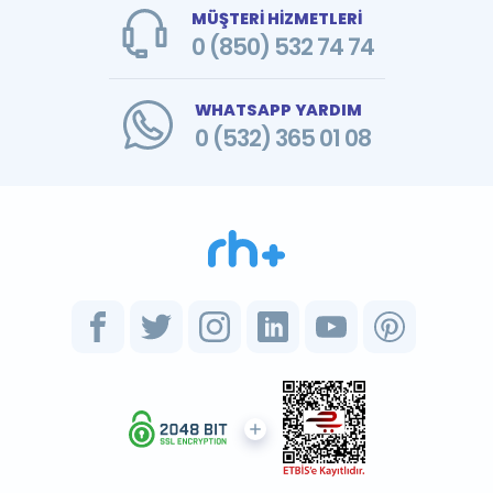
MÜŞTERİ HİZMETLERİ
0 (850) 532 74 74
WHATSAPP YARDIM
0 (532) 365 01 08