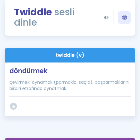
Puan Hesaplama
Twiddle
sesli
dinle
Rehberlik Aracı
ÖSYM Sınav Takvimi
Kampanyalar
twiddle (v)
Blog
döndürmek
İngilizce Gramer
çevirmek, oynamak (parmakla, saçla), başparmaklarını
birbiri etrafında oynatmak