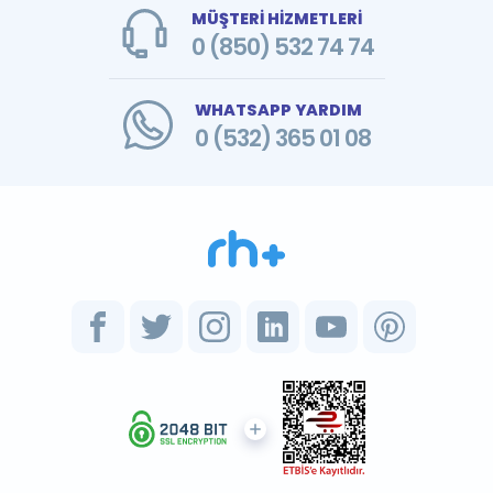
MÜŞTERİ HİZMETLERİ
0 (850) 532 74 74
WHATSAPP YARDIM
0 (532) 365 01 08