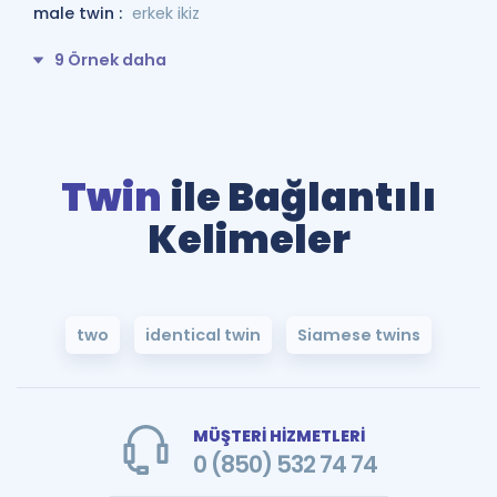
male twin :
erkek ikiz
9 Örnek daha
Twin
ile Bağlantılı
Kelimeler
two
identical twin
Siamese twins
MÜŞTERİ HİZMETLERİ
0 (850) 532 74 74