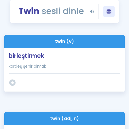
Puan Hesaplama
Twin
sesli dinle
Rehberlik Aracı
ÖSYM Sınav Takvimi
twin (v)
Kampanyalar
birleştirmek
Blog
kardeş şehir olmak
İngilizce Gramer
twin (adj, n)