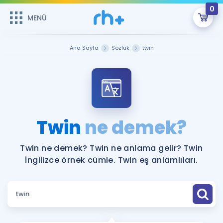
0
MENÜ
MENÜ
Üye Girişi
Ana Sayfa
Sözlük
twin
Online Dersler
Sepetin Şu An Boş.
Çalışma Paketleri
Remzi Hoca ile seni sınava hazırlayacak onlarca eğitim seni
bekliyor!
Kitaplar ve Kaynaklar
GİRİŞ YAP
Twin
ne demek?
Katılımcı Görüşleri
Şifremi Hatırlamıyorum
Twin ne demek? Twin ne anlama gelir? Twin
İngilizce örnek cümle. Twin eş anlamlıları.
ÜYE DEĞİLİM
Faydalı Araçlar
Ücretsiz Kaynaklar
Blog
İngilizce Gramer
Hakkımızda
Kariyer
Sözlük
Soru & Cevap
İletişim