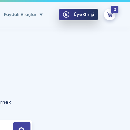
0
Faydalı Araçlar
Üye Girişi
klar
n Ücretsiz Kaynaklar
 için Özel Sözlük
Sepetin Şu An Boş.
ma
uan Hesaplama Aracı
i Hoca ile seni sınava hazırlayacak onlarca eğitim seni bekliyor!
Şifremi Hatırlamıyorum
GİRİŞ YAP
örnek
azırlananlar için Öneriler
kvimi
ÜYE DEĞİLİM
arı Tek Takvimde