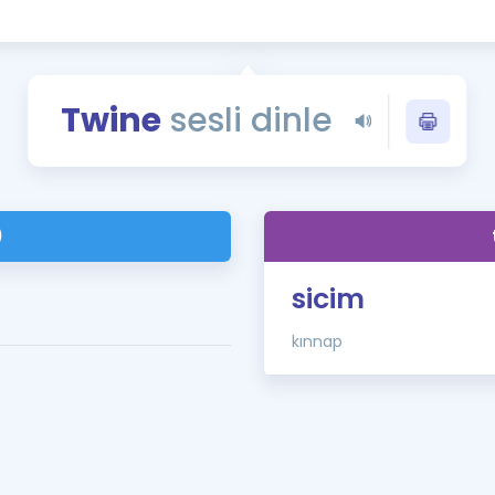
Kampanyalar
Eğitim ve Kitaplar
Blog
Twine
sesli dinle
YDS - YÖKDİL Tüm S
İngilizce Gram
İngilizce Gramer
)
sicim
kınnap