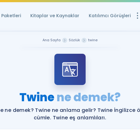
Paketleri
Kitaplar ve Kaynaklar
Katılımcı Görüşleri
Ücretsiz Kayna
Ana Sayfa
Sözlük
twine
YDS ve YÖKDİL içi
Sözlük
İngilizce Sınavları
Puan Hesapla
Twine
ne demek?
YDS ve YÖKDİL P
Remz
Rehberlik Aracı
e ne demek? Twine ne anlama gelir? Twine İngilizce 
YDS ve YÖKDİL'e H
cümle. Twine eş anlamlıları.
ÖSYM Sınav Ta
Tüm ÖSYM Sınavl