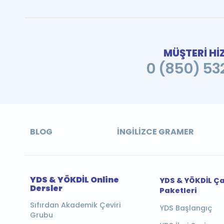
MÜŞTERİ Hİ
0 (850) 532
BLOG
İNGILIZCE GRAMER
YDS & YÖKDİL Online
YDS & YÖKDİL Ç
Dersler
Paketleri
Sıfırdan Akademik Çeviri
YDS Başlangıç
Grubu