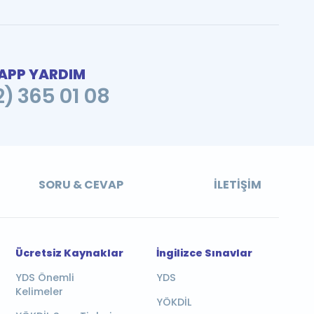
PP YARDIM
2) 365 01 08
SORU & CEVAP
İLETIŞIM
Ücretsiz Kaynaklar
İngilizce Sınavlar
YDS Önemli
YDS
Kelimeler
YÖKDİL