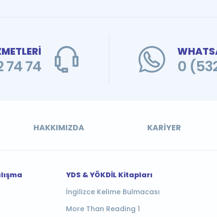
ZMETLERİ
WHATSA
 74 74
0 (53
HAKKIMIZDA
KARIYER
alışma
YDS & YÖKDİL Kitapları
İngilizce Kelime Bulmacası
More Than Reading 1