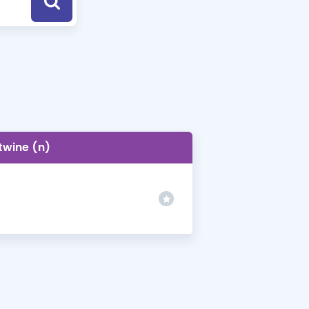
a Özel Fırsatlar
ınavlarla İlgili Haberler
er
 ve Konu Anlatımı
twine (n)