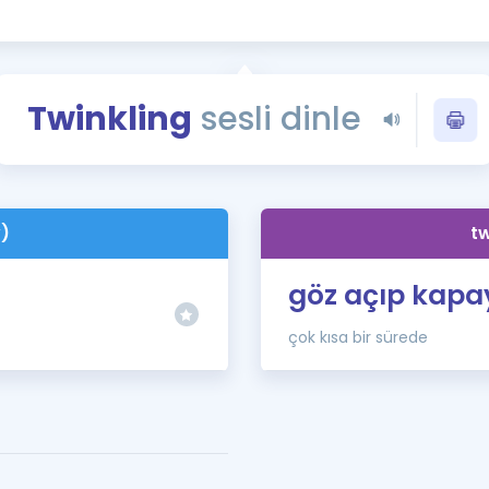
Kampanyalar
Eğitim ve Kitaplar
Blog
Twinkling
sesli dinle
YDS - YÖKDİL Tüm S
İngilizce Gram
İngilizce Gramer
v)
tw
göz açıp kapa
çok kısa bir sürede