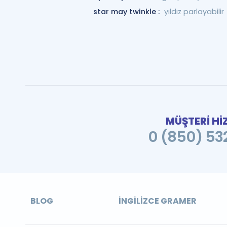
star may twinkle :
yıldız parlayabilir
MÜŞTERİ Hİ
0 (850) 532
BLOG
İNGILIZCE GRAMER