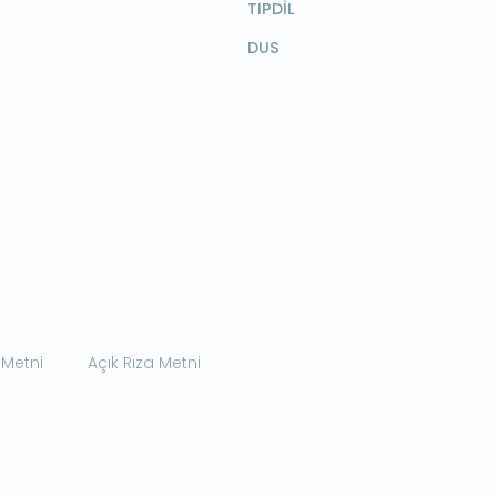
TIPDİL
DUS
 Metni
Açık Rıza Metni