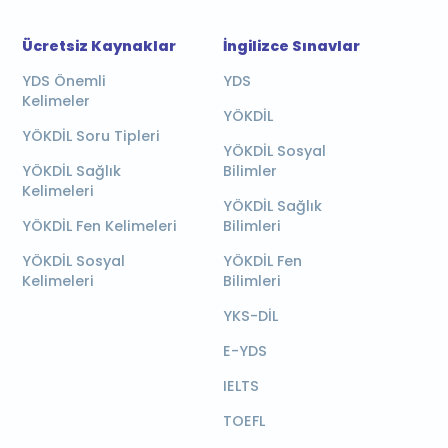
Ücretsiz Kaynaklar
İngilizce Sınavlar
YDS Önemli
YDS
Kelimeler
YÖKDİL
YÖKDİL Soru Tipleri
YÖKDİL Sosyal
YÖKDİL Sağlık
Bilimler
Kelimeleri
YÖKDİL Sağlık
YÖKDİL Fen Kelimeleri
Bilimleri
YÖKDİL Sosyal
YÖKDİL Fen
Kelimeleri
Bilimleri
YKS-DİL
E-YDS
IELTS
TOEFL