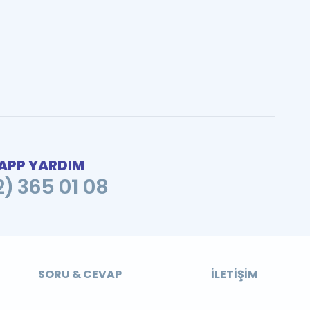
PP YARDIM
2) 365 01 08
SORU & CEVAP
İLETIŞIM