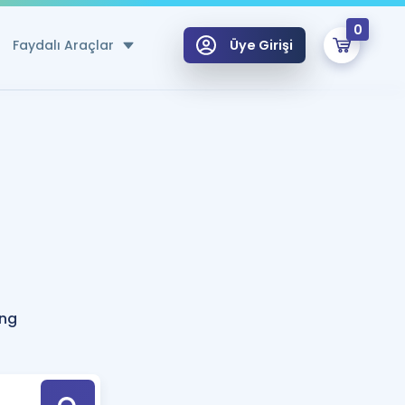
0
Faydalı Araçlar
Üye Girişi
klar
n Ücretsiz Kaynaklar
 için Özel Sözlük
Sepetin Şu An Boş.
ma
uan Hesaplama Aracı
i Hoca ile seni sınava hazırlayacak onlarca eğitim seni bekliyor!
Şifremi Hatırlamıyorum
GİRİŞ YAP
ing
azırlananlar için Öneriler
kvimi
ÜYE DEĞİLİM
arı Tek Takvimde