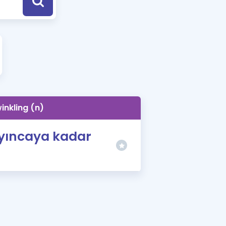
a Özel Fırsatlar
ınavlarla İlgili Haberler
er
 ve Konu Anlatımı
inkling (n)
yıncaya kadar