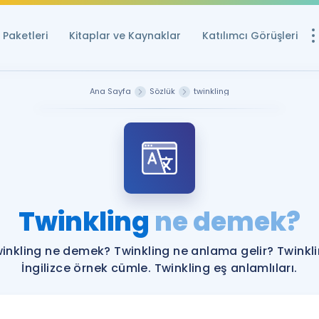
Paketleri
Kitaplar ve Kaynaklar
Katılımcı Görüşleri
Ücretsiz Kayna
Ana Sayfa
Sözlük
twinkling
YDS ve YÖKDİL içi
Sözlük
İngilizce Sınavları
Puan Hesapla
Twinkling
ne demek?
YDS ve YÖKDİL P
Remz
Rehberlik Aracı
inkling ne demek? Twinkling ne anlama gelir? Twinkl
YDS ve YÖKDİL'e H
İngilizce örnek cümle. Twinkling eş anlamlıları.
ÖSYM Sınav Ta
Tüm ÖSYM Sınavl