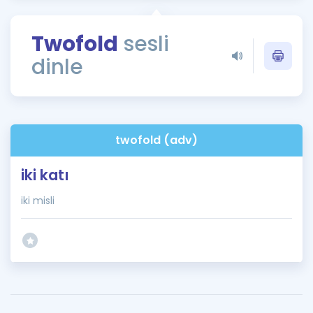
Puan Hesaplama
Twofold
sesli
Rehberlik Aracı
dinle
ÖSYM Sınav Takvimi
Kampanyalar
Blog
twofold (adv)
İngilizce Gramer
iki katı
iki misli