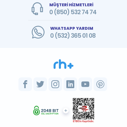
MÜŞTERİ HİZMETLERİ
0 (850) 532 74 74
WHATSAPP YARDIM
0 (532) 365 01 08