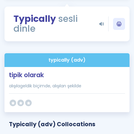
Puan Hesaplama
Typically
sesli
Rehberlik Aracı
dinle
ÖSYM Sınav Takvimi
Kampanyalar
Blog
typically (adv)
İngilizce Gramer
tipik olarak
alışılageldik biçimde, alışılan şekilde
Typically (adv) Collocations