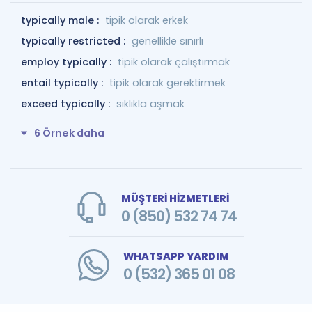
typically male :
tipik olarak erkek
typically restricted :
genellikle sınırlı
employ typically :
tipik olarak çalıştırmak
entail typically :
tipik olarak gerektirmek
exceed typically :
sıklıkla aşmak
6 Örnek daha
MÜŞTERİ HİZMETLERİ
0 (850) 532 74 74
WHATSAPP YARDIM
0 (532) 365 01 08