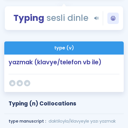
Puan Hesaplama
Typing
sesli dinle
Rehberlik Aracı
ÖSYM Sınav Takvimi
Kampanyalar
type (v)
Blog
yazmak (klavye/telefon vb ile)
İngilizce Gramer
Typing (n) Collocations
type manuscript :
daktiloyla/klavyeyle yazı yazmak