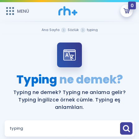
0
MENÜ
MENÜ
Üye Girişi
Ana Sayfa
Sözlük
typing
Online Dersler
Sepetin Şu An Boş.
Çalışma Paketleri
Remzi Hoca ile seni sınava hazırlayacak onlarca eğitim seni
bekliyor!
Kitaplar ve Kaynaklar
GİRİŞ YAP
Typing
ne demek?
Katılımcı Görüşleri
Şifremi Hatırlamıyorum
Typing ne demek? Typing ne anlama gelir?
Typing İngilizce örnek cümle. Typing eş
ÜYE DEĞİLİM
Faydalı Araçlar
anlamlıları.
Ücretsiz Kaynaklar
Blog
İngilizce Gramer
Hakkımızda
Kariyer
Sözlük
Soru & Cevap
İletişim