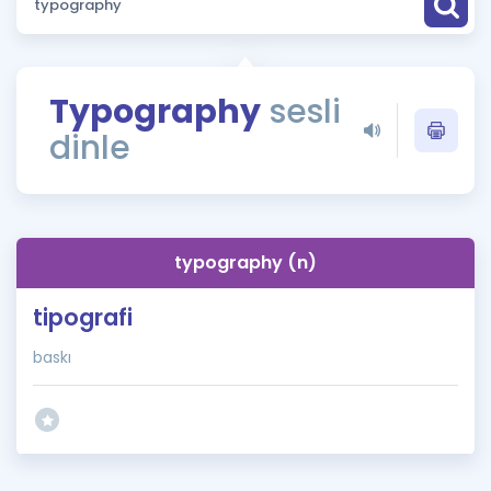
Puan Hesaplama
Rehberlik Aracı
Typography
sesli
ÖSYM Sınav Takvimi
dinle
Kampanyalar
Blog
typography (n)
İngilizce Gramer
tipografi
baskı