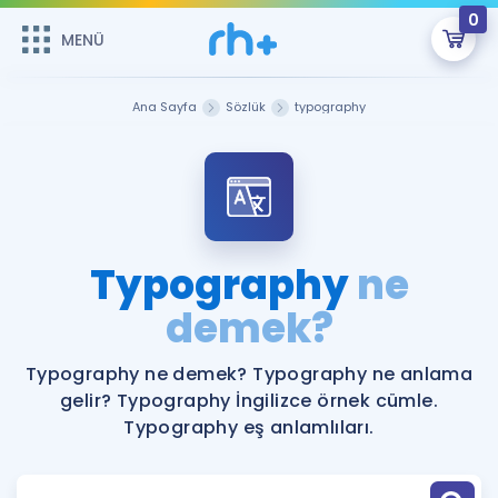
0
MENÜ
MENÜ
Üye Girişi
Ana Sayfa
Sözlük
typography
Online Dersler
Sepetin Şu An Boş.
Çalışma Paketleri
Remzi Hoca ile seni sınava hazırlayacak onlarca eğitim seni
bekliyor!
Kitaplar ve Kaynaklar
GİRİŞ YAP
Typography
ne
Katılımcı Görüşleri
demek?
Şifremi Hatırlamıyorum
ÜYE DEĞİLİM
Faydalı Araçlar
Typography ne demek? Typography ne anlama
gelir? Typography İngilizce örnek cümle.
Ücretsiz Kaynaklar
Blog
İngilizce Gramer
Typography eş anlamlıları.
Hakkımızda
Kariyer
Sözlük
Soru & Cevap
İletişim