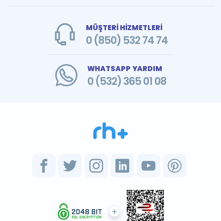
MÜŞTERİ HİZMETLERİ
0 (850) 532 74 74
WHATSAPP YARDIM
0 (532) 365 01 08