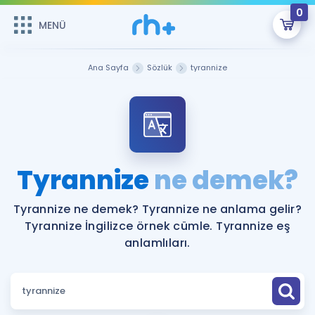
0
MENÜ
MENÜ
Üye Girişi
Ana Sayfa
Sözlük
tyrannize
Online Dersler
Sepetin Şu An Boş.
Çalışma Paketleri
Remzi Hoca ile seni sınava hazırlayacak onlarca eğitim seni
bekliyor!
Kitaplar ve Kaynaklar
GİRİŞ YAP
Tyrannize
ne demek?
Katılımcı Görüşleri
Şifremi Hatırlamıyorum
Tyrannize ne demek? Tyrannize ne anlama gelir?
Tyrannize İngilizce örnek cümle. Tyrannize eş
ÜYE DEĞİLİM
Faydalı Araçlar
anlamlıları.
Ücretsiz Kaynaklar
Blog
İngilizce Gramer
Hakkımızda
Kariyer
Sözlük
Soru & Cevap
İletişim