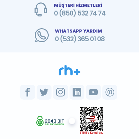
MÜŞTERİ HİZMETLERİ
0 (850) 532 74 74
WHATSAPP YARDIM
0 (532) 365 01 08