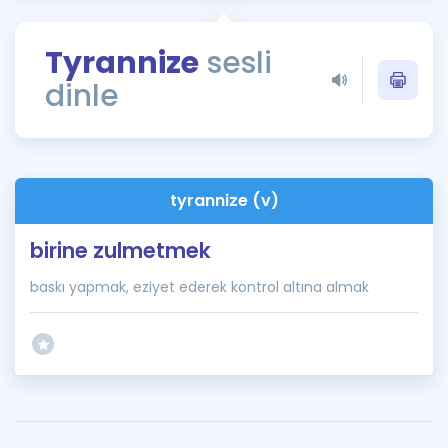
Puan Hesaplama
Tyrannize
sesli
Rehberlik Aracı
dinle
ÖSYM Sınav Takvimi
Kampanyalar
Blog
tyrannize (v)
İngilizce Gramer
birine zulmetmek
baskı yapmak, eziyet ederek kontrol altına almak