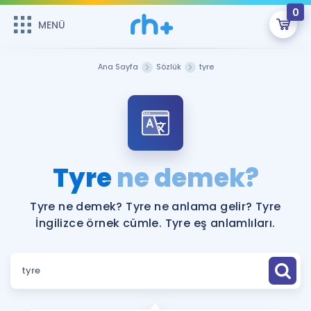
0
MENÜ
MENÜ
Üye Girişi
Ana Sayfa
Sözlük
tyre
Online Dersler
Sepetin Şu An Boş.
Çalışma Paketleri
Remzi Hoca ile seni sınava hazırlayacak onlarca eğitim seni
bekliyor!
Kitaplar ve Kaynaklar
GİRİŞ YAP
Tyre
ne demek?
Katılımcı Görüşleri
Şifremi Hatırlamıyorum
Tyre ne demek? Tyre ne anlama gelir? Tyre
İngilizce örnek cümle. Tyre eş anlamlıları.
ÜYE DEĞİLİM
Faydalı Araçlar
Ücretsiz Kaynaklar
Blog
İngilizce Gramer
Hakkımızda
Kariyer
Sözlük
Soru & Cevap
İletişim