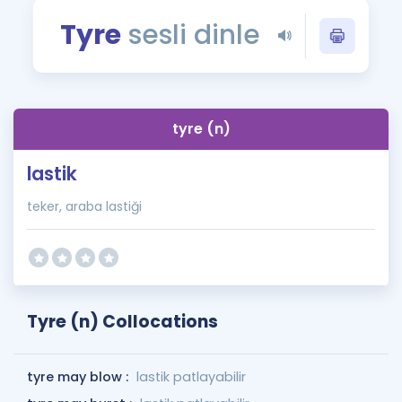
Puan Hesaplama
Tyre
sesli dinle
Rehberlik Aracı
ÖSYM Sınav Takvimi
tyre (n)
Kampanyalar
lastik
Blog
teker, araba lastiği
İngilizce Gramer
Tyre (n) Collocations
tyre may blow :
lastik patlayabilir