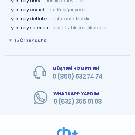
tyre may burst :
lastik patlayabilir
tyre may crunch :
lastik çiğneyebilir
tyre may deflate :
lastik patlatılabilir
tyre may screech :
lastik tiz bir ses çıkarabilir
16 Örnek daha
MÜŞTERİ HİZMETLERİ
0 (850) 532 74 74
WHATSAPP YARDIM
0 (532) 365 01 08