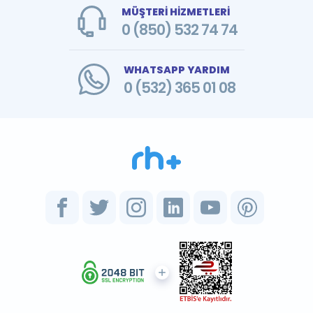
MÜŞTERİ HİZMETLERİ
0 (850) 532 74 74
WHATSAPP YARDIM
0 (532) 365 01 08