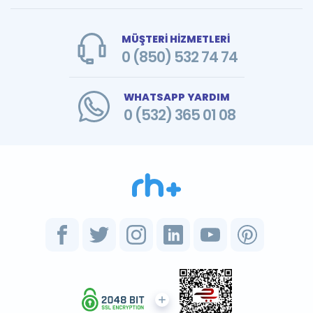
MÜŞTERİ HİZMETLERİ
0 (850) 532 74 74
WHATSAPP YARDIM
0 (532) 365 01 08