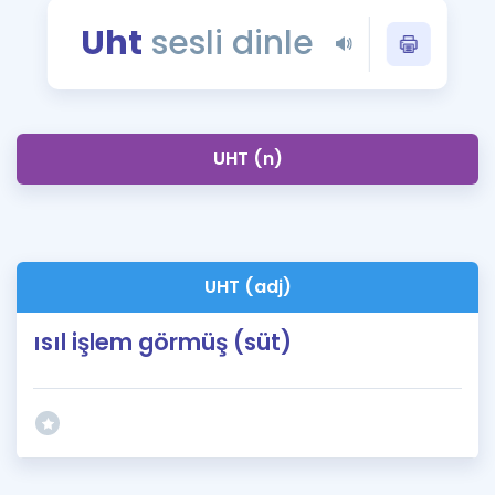
Puan Hesaplama
Uht
sesli dinle
Rehberlik Aracı
ÖSYM Sınav Takvimi
UHT (n)
Kampanyalar
Blog
İngilizce Gramer
UHT (adj)
ısıl işlem görmüş (süt)