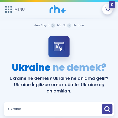
0
MENÜ
MENÜ
Üye Girişi
Ana Sayfa
Sözlük
Ukraine
Online Dersler
Sepetin Şu An Boş.
Çalışma Paketleri
Remzi Hoca ile seni sınava hazırlayacak onlarca eğitim seni
bekliyor!
Kitaplar ve Kaynaklar
GİRİŞ YAP
Ukraine
ne demek?
Katılımcı Görüşleri
Şifremi Hatırlamıyorum
Ukraine ne demek? Ukraine ne anlama gelir?
Ukraine İngilizce örnek cümle. Ukraine eş
ÜYE DEĞİLİM
Faydalı Araçlar
anlamlıları.
Ücretsiz Kaynaklar
Blog
İngilizce Gramer
Hakkımızda
Kariyer
Sözlük
Soru & Cevap
İletişim