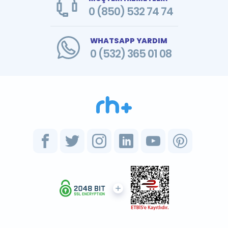
0 (850) 532 74 74
WHATSAPP YARDIM
0 (532) 365 01 08