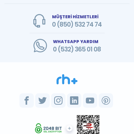
MÜŞTERİ HİZMETLERİ
0 (850) 532 74 74
WHATSAPP YARDIM
0 (532) 365 01 08