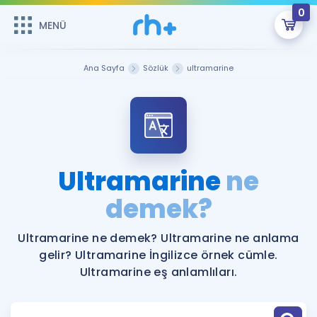
0
MENÜ
MENÜ
Üye Girişi
Ana Sayfa
Sözlük
ultramarine
Online Dersler
Sepetin Şu An Boş.
Çalışma Paketleri
Remzi Hoca ile seni sınava hazırlayacak onlarca eğitim seni
bekliyor!
Kitaplar ve Kaynaklar
GİRİŞ YAP
Ultramarine
ne
Katılımcı Görüşleri
demek?
Şifremi Hatırlamıyorum
ÜYE DEĞİLİM
Faydalı Araçlar
Ultramarine ne demek? Ultramarine ne anlama
gelir? Ultramarine İngilizce örnek cümle.
Ücretsiz Kaynaklar
Blog
İngilizce Gramer
Ultramarine eş anlamlıları.
Hakkımızda
Kariyer
Sözlük
Soru & Cevap
İletişim