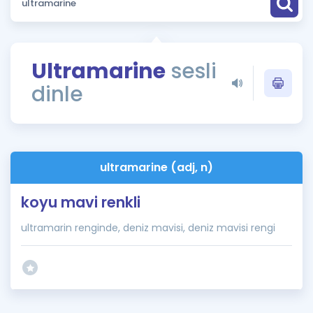
Puan Hesaplama
Rehberlik Aracı
Ultramarine
sesli
ÖSYM Sınav Takvimi
dinle
Kampanyalar
Blog
ultramarine (adj, n)
İngilizce Gramer
koyu mavi renkli
ultramarin renginde, deniz mavisi, deniz mavisi rengi