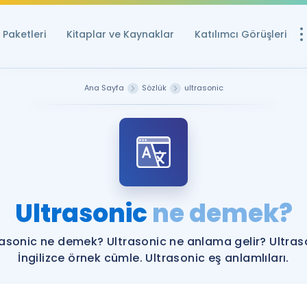
Paketleri
Kitaplar ve Kaynaklar
Katılımcı Görüşleri
Ücretsiz Kayna
Ana Sayfa
Sözlük
ultrasonic
YDS ve YÖKDİL içi
Sözlük
İngilizce Sınavları
Puan Hesapla
Ultrasonic
ne demek?
YDS ve YÖKDİL P
Remz
Rehberlik Aracı
rasonic ne demek? Ultrasonic ne anlama gelir? Ultras
YDS ve YÖKDİL'e H
İngilizce örnek cümle. Ultrasonic eş anlamlıları.
ÖSYM Sınav Ta
Tüm ÖSYM Sınavl