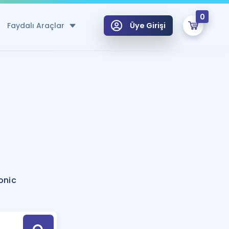
0
Faydalı Araçlar
Üye Girişi
klar
n Ücretsiz Kaynaklar
 için Özel Sözlük
Sepetin Şu An Boş.
ma
uan Hesaplama Aracı
i Hoca ile seni sınava hazırlayacak onlarca eğitim seni bekliyor!
Şifremi Hatırlamıyorum
GİRİŞ YAP
onic
azırlananlar için Öneriler
kvimi
ÜYE DEĞİLİM
arı Tek Takvimde