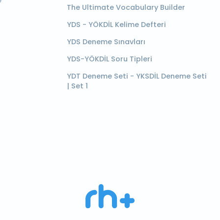
e
The Ultimate Vocabulary Builder
YDS - YÖKDİL Kelime Defteri
YDS Deneme Sınavları
YDS-YÖKDİL Soru Tipleri
YDT Deneme Seti - YKSDİL Deneme Seti
| Set 1