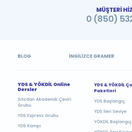
MÜŞTERİ Hİ
0 (850) 532
BLOG
İNGILIZCE GRAMER
YDS & YÖKDİL Online
YDS & YÖKDİL Ç
Dersler
Paketleri
Sıfırdan Akademik Çeviri
YDS Başlangıç
Grubu
YDS İleri Seviye
YDS Express Grubu
YÖKDİL Başlangıç
YDS Kampı