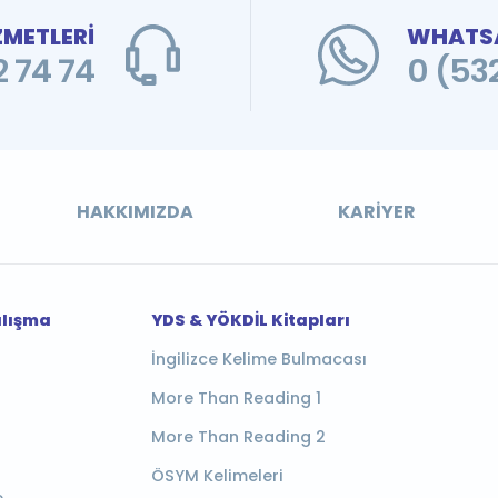
ZMETLERİ
WHATSA
 74 74
0 (53
HAKKIMIZDA
KARIYER
alışma
YDS & YÖKDİL Kitapları
İngilizce Kelime Bulmacası
More Than Reading 1
More Than Reading 2
ÖSYM Kelimeleri