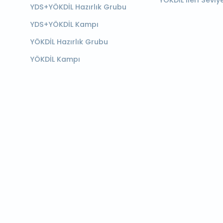
YÖKDİL İleri Seviy
YDS+YÖKDİL Hazırlık Grubu
YDS+YÖKDİL Kampı
YÖKDİL Hazırlık Grubu
YÖKDİL Kampı