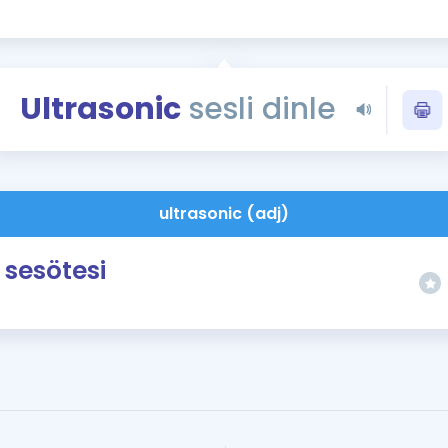
Kampanyalar
Eğitim ve Kitaplar
Blog
Ultrasonic
sesli dinle
YDS - YÖKDİL Tüm S
İngilizce Gram
İngilizce Gramer
ultrasonic (adj)
sesötesi