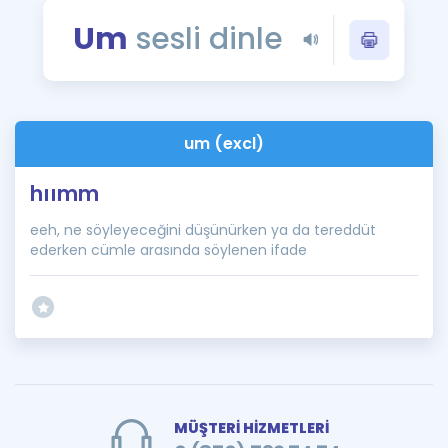
Puan Hesaplama
Um
sesli dinle
Rehberlik Aracı
ÖSYM Sınav Takvimi
um (excl)
Kampanyalar
hıımm
Blog
eeh, ne söyleyeceğini düşünürken ya da tereddüt
İngilizce Gramer
ederken cümle arasında söylenen ifade
MÜŞTERİ HİZMETLERİ