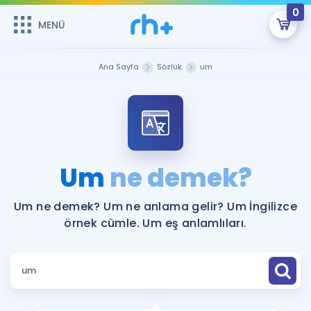
0
MENÜ
MENÜ
Üye Girişi
Ana Sayfa
Sözlük
um
Online Dersler
Sepetin Şu An Boş.
Çalışma Paketleri
Remzi Hoca ile seni sınava hazırlayacak onlarca eğitim seni
bekliyor!
Kitaplar ve Kaynaklar
GİRİŞ YAP
Um
ne demek?
Katılımcı Görüşleri
Şifremi Hatırlamıyorum
Um ne demek? Um ne anlama gelir? Um İngilizce
örnek cümle. Um eş anlamlıları.
ÜYE DEĞİLİM
Faydalı Araçlar
Ücretsiz Kaynaklar
Blog
İngilizce Gramer
Hakkımızda
Kariyer
Sözlük
Soru & Cevap
İletişim