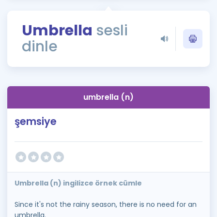
Puan Hesaplama
Umbrella
sesli
Rehberlik Aracı
dinle
ÖSYM Sınav Takvimi
Kampanyalar
Blog
umbrella (n)
İngilizce Gramer
şemsiye
Umbrella (n) ingilizce örnek cümle
Since it's not the rainy season, there is no need for an
umbrella.