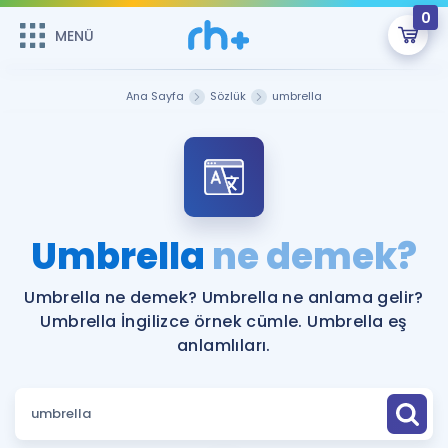
0
MENÜ
MENÜ
Üye Girişi
Ana Sayfa
Sözlük
umbrella
Online Dersler
Sepetin Şu An Boş.
Çalışma Paketleri
Remzi Hoca ile seni sınava hazırlayacak onlarca eğitim seni
bekliyor!
Kitaplar ve Kaynaklar
GİRİŞ YAP
Umbrella
ne demek?
Katılımcı Görüşleri
Şifremi Hatırlamıyorum
Umbrella ne demek? Umbrella ne anlama gelir?
Umbrella İngilizce örnek cümle. Umbrella eş
ÜYE DEĞİLİM
Faydalı Araçlar
anlamlıları.
Ücretsiz Kaynaklar
Blog
İngilizce Gramer
Hakkımızda
Kariyer
Sözlük
Soru & Cevap
İletişim