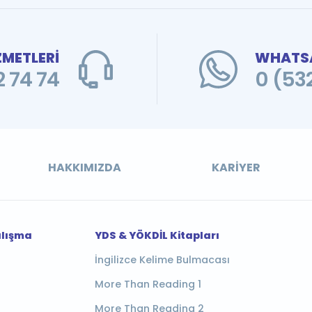
ZMETLERİ
WHATSA
 74 74
0 (53
HAKKIMIZDA
KARIYER
alışma
YDS & YÖKDİL Kitapları
İngilizce Kelime Bulmacası
More Than Reading 1
More Than Reading 2