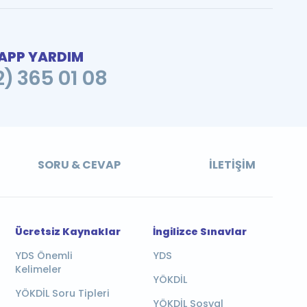
PP YARDIM
2) 365 01 08
SORU & CEVAP
İLETIŞIM
Ücretsiz Kaynaklar
İngilizce Sınavlar
YDS Önemli
YDS
Kelimeler
YÖKDİL
YÖKDİL Soru Tipleri
YÖKDİL Sosyal