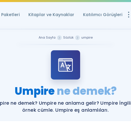
Paketleri
Kitaplar ve Kaynaklar
Katılımcı Görüşleri
Ücretsiz Kayna
Ana Sayfa
Sözlük
umpire
YDS ve YÖKDİL içi
Sözlük
İngilizce Sınavları
Puan Hesapla
Umpire
ne demek?
YDS ve YÖKDİL P
Remz
Rehberlik Aracı
ire ne demek? Umpire ne anlama gelir? Umpire İngil
YDS ve YÖKDİL'e H
örnek cümle. Umpire eş anlamlıları.
ÖSYM Sınav Ta
Tüm ÖSYM Sınavl