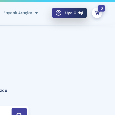
0
Faydalı Araçlar
Üye Girişi
klar
n Ücretsiz Kaynaklar
 için Özel Sözlük
Sepetin Şu An Boş.
ma
uan Hesaplama Aracı
i Hoca ile seni sınava hazırlayacak onlarca eğitim seni bekliyor!
Şifremi Hatırlamıyorum
GİRİŞ YAP
izce
azırlananlar için Öneriler
kvimi
ÜYE DEĞİLİM
arı Tek Takvimde