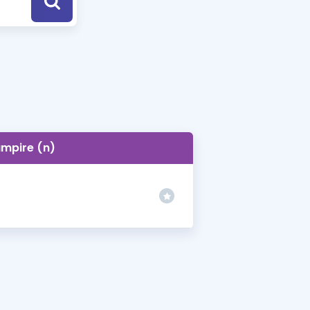
a Özel Fırsatlar
ınavlarla İlgili Haberler
er
 ve Konu Anlatımı
mpire (n)