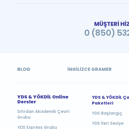
MÜŞTERİ Hİ
0 (850) 532
BLOG
İNGILIZCE GRAMER
YDS & YÖKDİL Online
YDS & YÖKDİL Ç
Dersler
Paketleri
Sıfırdan Akademik Çeviri
YDS Başlangıç
Grubu
YDS İleri Seviye
YDS Express Grubu