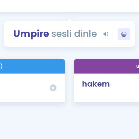
Kampanyalar
Eğitim ve Kitaplar
Blog
Umpire
sesli dinle
YDS - YÖKDİL Tüm S
İngilizce Gram
İngilizce Gramer
v)
u
hakem