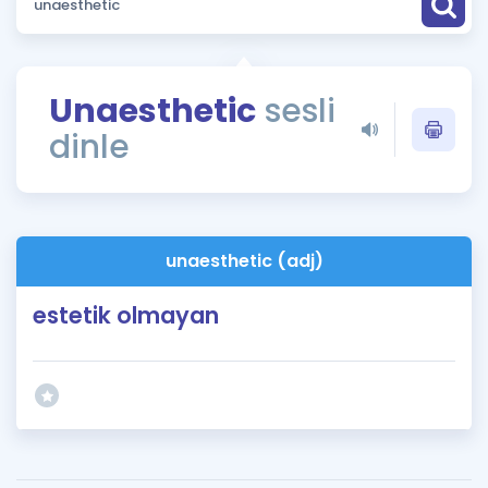
Puan Hesaplama
Rehberlik Aracı
Unaesthetic
sesli
ÖSYM Sınav Takvimi
dinle
Kampanyalar
Blog
unaesthetic (adj)
İngilizce Gramer
estetik olmayan