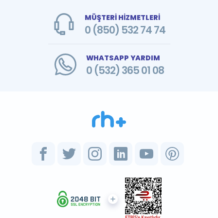
MÜŞTERİ HİZMETLERİ
0 (850) 532 74 74
WHATSAPP YARDIM
0 (532) 365 01 08