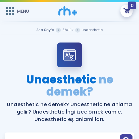
0
MENÜ
MENÜ
Üye Girişi
Ana Sayfa
Sözlük
unaesthetic
Online Dersler
Sepetin Şu An Boş.
Çalışma Paketleri
Remzi Hoca ile seni sınava hazırlayacak onlarca eğitim seni
bekliyor!
Kitaplar ve Kaynaklar
GİRİŞ YAP
Unaesthetic
ne
Katılımcı Görüşleri
demek?
Şifremi Hatırlamıyorum
ÜYE DEĞİLİM
Faydalı Araçlar
Unaesthetic ne demek? Unaesthetic ne anlama
gelir? Unaesthetic İngilizce örnek cümle.
Ücretsiz Kaynaklar
Blog
İngilizce Gramer
Unaesthetic eş anlamlıları.
Hakkımızda
Kariyer
Sözlük
Soru & Cevap
İletişim