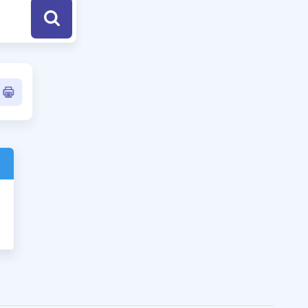
a Özel Fırsatlar
ınavlarla İlgili Haberler
er
 ve Konu Anlatımı