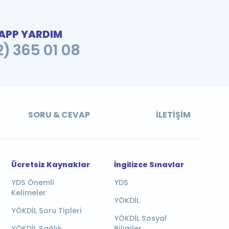
PP YARDIM
2) 365 01 08
SORU & CEVAP
İLETIŞIM
Ücretsiz Kaynaklar
İngilizce Sınavlar
YDS Önemli
YDS
Kelimeler
YÖKDİL
YÖKDİL Soru Tipleri
YÖKDİL Sosyal
YÖKDİL Sağlık
Bilimler