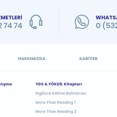
ZMETLERİ
WHATSA
 74 74
0 (53
HAKKIMIZDA
KARIYER
alışma
YDS & YÖKDİL Kitapları
İngilizce Kelime Bulmacası
More Than Reading 1
More Than Reading 2