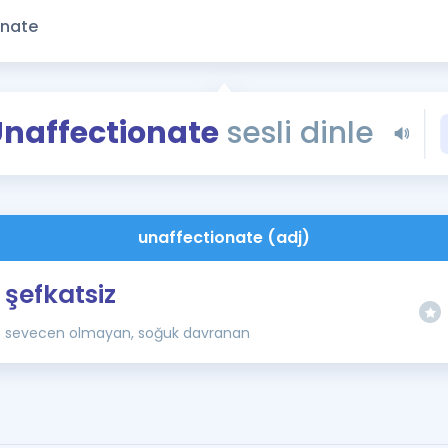
Kampanyalar
Eğitim ve Kitaplar
Blog
YDS - YÖKDİL Tüm S
naffectionate
sesli dinle
İngilizce Gram
İngilizce Gramer
unaffectionate (adj)
şefkatsiz
sevecen olmayan, soğuk davranan