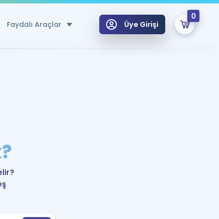
0
Faydalı Araçlar
Üye Girişi
klar
n Ücretsiz Kaynaklar
 için Özel Sözlük
Sepetin Şu An Boş.
ma
k?
uan Hesaplama Aracı
i Hoca ile seni sınava hazırlayacak onlarca eğitim seni bekliyor!
Şifremi Hatırlamıyorum
GİRİŞ YAP
lir?
azırlananlar için Öneriler
eş
kvimi
ÜYE DEĞİLİM
arı Tek Takvimde