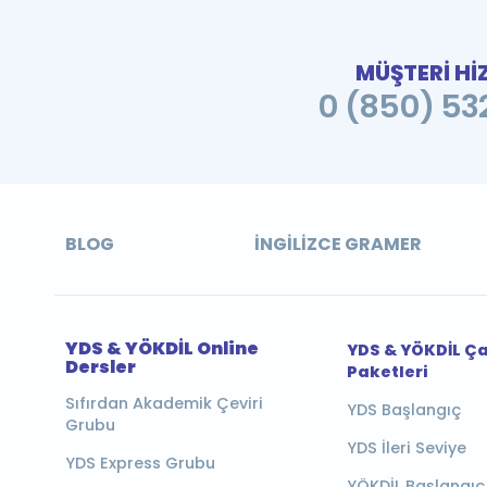
MÜŞTERİ Hİ
0 (850) 532
BLOG
İNGILIZCE GRAMER
YDS & YÖKDİL Online
YDS & YÖKDİL Ç
Dersler
Paketleri
Sıfırdan Akademik Çeviri
YDS Başlangıç
Grubu
YDS İleri Seviye
YDS Express Grubu
YÖKDİL Başlangıç