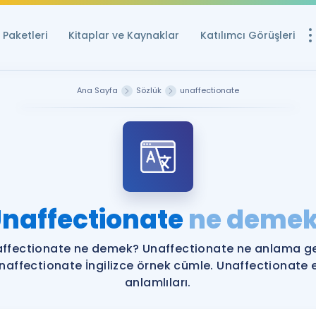
Paketleri
Kitaplar ve Kaynaklar
Katılımcı Görüşleri
Ücretsiz Kayna
Ana Sayfa
Sözlük
unaffectionate
YDS ve YÖKDİL içi
Sözlük
İngilizce Sınavları
Puan Hesapla
naffectionate
ne deme
YDS ve YÖKDİL P
Remz
Rehberlik Aracı
ffectionate ne demek? Unaffectionate ne anlama ge
YDS ve YÖKDİL'e H
naffectionate İngilizce örnek cümle. Unaffectionate 
anlamlıları.
ÖSYM Sınav Ta
Tüm ÖSYM Sınavl