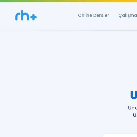
Online Dersler
Çalışma 
U
Una
U