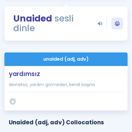
Puan Hesaplama
Unaided
sesli
Rehberlik Aracı
dinle
ÖSYM Sınav Takvimi
Kampanyalar
Blog
unaided (adj, adv)
İngilizce Gramer
yardımsız
desteksiz, yardım görmeden, kendi başına
Unaided (adj, adv) Collocations