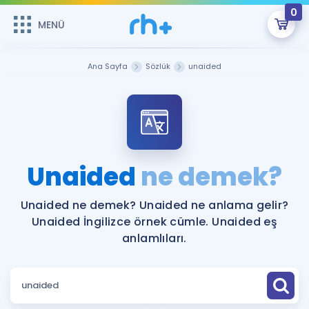
0
MENÜ
MENÜ
Üye Girişi
Ana Sayfa
Sözlük
unaided
Online Dersler
Sepetin Şu An Boş.
Çalışma Paketleri
Remzi Hoca ile seni sınava hazırlayacak onlarca eğitim seni
bekliyor!
Kitaplar ve Kaynaklar
GİRİŞ YAP
Unaided
ne demek?
Katılımcı Görüşleri
Şifremi Hatırlamıyorum
Unaided ne demek? Unaided ne anlama gelir?
Unaided İngilizce örnek cümle. Unaided eş
ÜYE DEĞİLİM
Faydalı Araçlar
anlamlıları.
Ücretsiz Kaynaklar
Blog
İngilizce Gramer
Hakkımızda
Kariyer
Sözlük
Soru & Cevap
İletişim