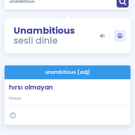
Puan Hesaplama
Rehberlik Aracı
Unambitious
ÖSYM Sınav Takvimi
sesli dinle
Kampanyalar
Blog
unambitious (adj)
İngilizce Gramer
hırsı olmayan
hırssız