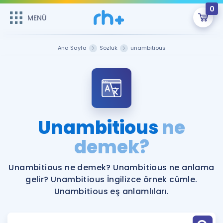
0
MENÜ
MENÜ
Üye Girişi
Ana Sayfa
Sözlük
unambitious
Online Dersler
Sepetin Şu An Boş.
Çalışma Paketleri
Remzi Hoca ile seni sınava hazırlayacak onlarca eğitim seni
bekliyor!
Kitaplar ve Kaynaklar
GİRİŞ YAP
Unambitious
ne
Katılımcı Görüşleri
demek?
Şifremi Hatırlamıyorum
ÜYE DEĞİLİM
Faydalı Araçlar
Unambitious ne demek? Unambitious ne anlama
gelir? Unambitious İngilizce örnek cümle.
Ücretsiz Kaynaklar
Blog
İngilizce Gramer
Unambitious eş anlamlıları.
Hakkımızda
Kariyer
Sözlük
Soru & Cevap
İletişim