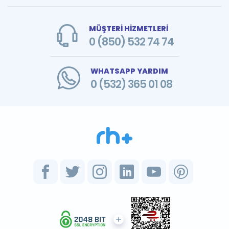
MÜŞTERİ HİZMETLERİ
0 (850) 532 74 74
WHATSAPP YARDIM
0 (532) 365 01 08